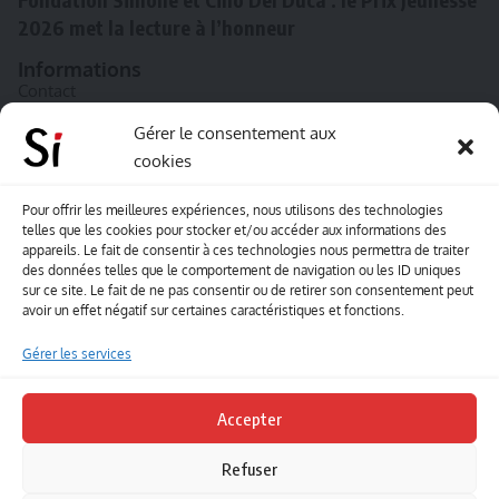
2026 met la lecture à l’honneur
Informations
Contact
A propos de Souffle inédit
Gérer le consentement aux
cookies
L’équipe
Mentions légales
Pour offrir les meilleures expériences, nous utilisons des technologies
telles que les cookies pour stocker et/ou accéder aux informations des
Sitemap
appareils. Le fait de consentir à ces technologies nous permettra de traiter
des données telles que le comportement de navigation ou les ID uniques
sur ce site. Le fait de ne pas consentir ou de retirer son consentement peut
Envoyez-nous vos créations artisitiques
avoir un effet négatif sur certaines caractéristiques et fonctions.
Envie que vos votre contenu soit publié sur le site
Gérer les services
Souffle inédit ? Envoyez-nous vos créations !
Accepter
Contact
Refuser