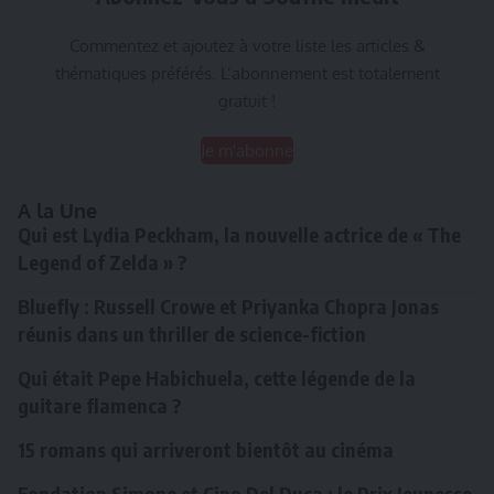
Commentez et ajoutez à votre liste les articles &
thématiques préférés. L’abonnement est totalement
gratuit !
Je m'abonne
A la Une
Qui est Lydia Peckham, la nouvelle actrice de « The
Legend of Zelda » ?
Bluefly : Russell Crowe et Priyanka Chopra Jonas
réunis dans un thriller de science-fiction
Qui était Pepe Habichuela, cette légende de la
guitare flamenca ?
15 romans qui arriveront bientôt au cinéma
Fondation Simone et Cino Del Duca : le Prix Jeunesse