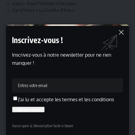
Kaori – Dans l’attente d’un signe
Gyraf lance « La Goutte d’Eau »
Inscrivez-vous !
Inscrivez-vous !
Inscrivez-vous à notre newsletter pour ne rien
Inscrivez-vous à notre newsletter pour ne rien manquer !
manquer !
J'ai lu et accepte les termes et les conditions
J'ai lu et accepte les termes et les conditions
Aucun spam & Désinscription facile si besoin