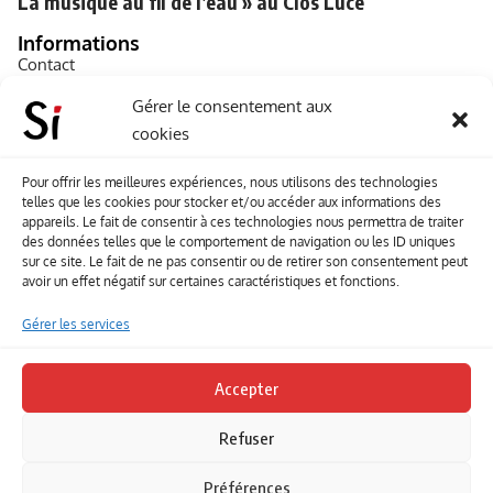
La musique au fil de l’eau » au Clos Lucé
Informations
Contact
A propos de Souffle inédit
Gérer le consentement aux
cookies
L’équipe
Mentions légales
Pour offrir les meilleures expériences, nous utilisons des technologies
telles que les cookies pour stocker et/ou accéder aux informations des
Sitemap
appareils. Le fait de consentir à ces technologies nous permettra de traiter
des données telles que le comportement de navigation ou les ID uniques
sur ce site. Le fait de ne pas consentir ou de retirer son consentement peut
Envoyez-nous vos créations artisitiques
avoir un effet négatif sur certaines caractéristiques et fonctions.
Envie que vos votre contenu soit publié sur le site
Gérer les services
Souffle inédit ? Envoyez-nous vos créations !
Accepter
Contact
Refuser
Suivez-nous
Préférences