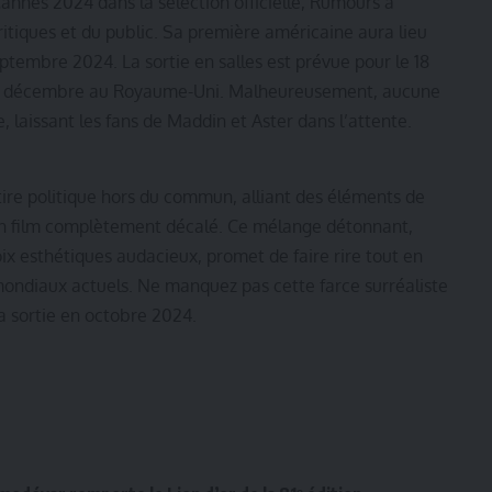
annes 2024 dans la sélection officielle, Rumours a
tiques et du public. Sa première américaine aura lieu
eptembre 2024. La sortie en salles est prévue pour le 18
e 6 décembre au Royaume-Uni. Malheureusement, aucune
 laissant les fans de Maddin et Aster dans l’attente.
ire politique hors du commun, alliant des éléments de
un film complètement décalé. Ce mélange détonnant,
ix esthétiques audacieux, promet de faire rire tout en
 mondiaux actuels. Ne manquez pas cette farce surréaliste
a sortie en octobre 2024.