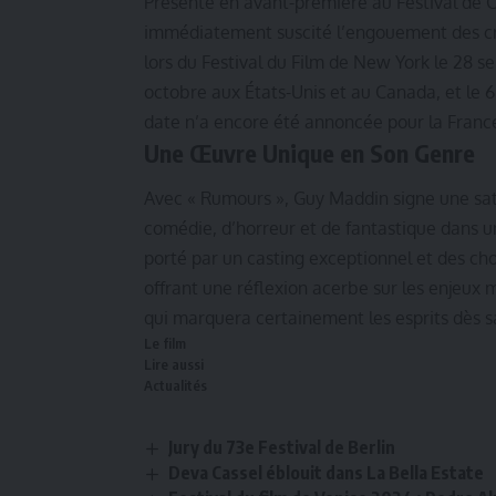
Présenté en avant-première au Festival de C
immédiatement suscité l’engouement des cri
lors du Festival du Film de New York le 28 s
octobre aux États-Unis et au Canada, et l
date n’a encore été annoncée pour la France,
Une Œuvre Unique en Son Genre
Avec « Rumours », Guy Maddin signe une sat
comédie, d’horreur et de fantastique dans 
porté par un casting exceptionnel et des cho
offrant une réflexion acerbe sur les enjeux
qui marquera certainement les esprits dès s
Le film
Lire aussi
Actualités
Jury du 73e Festival de Berlin
Deva Cassel éblouit dans La Bella Estate