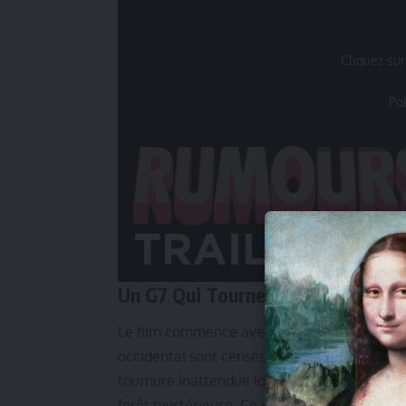
Cliquez sur
Po
Un G7 Qui Tourne Mal
Le film commence avec une réunion du G7, 
occidental sont censés se pencher sur des 
tournure inattendue lorsque ce groupe de l
forêt mystérieuse. Ce qui devait être une c