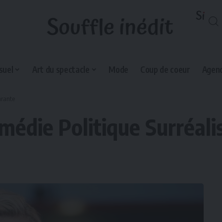
suel
Art du spectacle
Mode
Coup de coeur
Agend
arante
édie Politique Surréalis