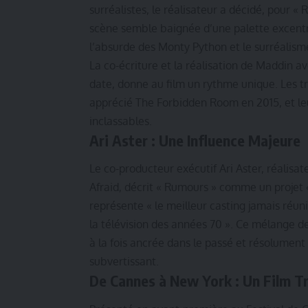
surréalistes, le réalisateur a décidé, pour 
scène semble baignée d’une palette excentr
l’absurde des Monty Python et le surréalisme
La co-écriture et la réalisation de Maddin a
date, donne au film un rythme unique. Les tro
apprécié The Forbidden Room en 2015, et leu
inclassables.
Ari Aster : Une Influence Majeure
Le co-producteur exécutif Ari Aster, réalis
Afraid, décrit « Rumours » comme un projet « 
représente « le meilleur casting jamais réun
la télévision des années 70 ». Ce mélange d
à la fois ancrée dans le passé et résolument
subvertissant.
De Cannes à New York : Un Film T