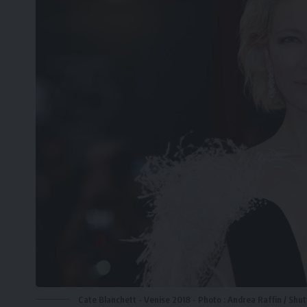
Cate Blanchett - Venise 2018 - Photo : Andrea Raffin / Shu