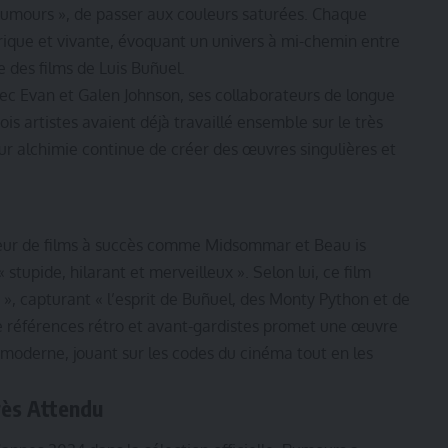
« Rumours », de passer aux couleurs saturées. Chaque
ique et vivante, évoquant un univers à mi-chemin entre
 des films de Luis Buñuel.
vec Evan et Galen Johnson, ses collaborateurs de longue
is artistes avaient déjà travaillé ensemble sur le très
r alchimie continue de créer des œuvres singulières et
ateur de films à succès comme Midsommar et Beau is
stupide, hilarant et merveilleux ». Selon lui, ce film
i », capturant « l’esprit de Buñuel, des Monty Python et de
e références rétro et avant-gardistes promet une œuvre
 moderne, jouant sur les codes du cinéma tout en les
rès Attendu