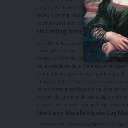
importante devient rapidement une aventure
les bois, ces figures politiques sont confron
terrifiantes et une course-poursuite apocalyp
Un Casting Transformé et Méconn
Cate Blanchett, totalement transformée pour
casting d’exception : Denis Ménochet en pré
ministre américain, Roy Dupuis en tant que P
de la présidente de la Commission europée
tant par leur apparence que par leur jeu d’
Chaque acteur incarne une version caricatura
dose d’humour satirique qui souligne les trav
moquer des grandes décisions diplomatiques 
critiques subtiles de la géopolitique modern
Une Farce Visuelle Signée Guy Ma
Le style visuel de Guy Maddin est ici en plei