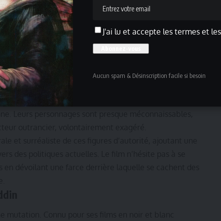
 totalement loufoque et hors de contrôle. Coincés dans
tées à des situations absurdes, des découvertes
J'ai lu et accepte les termes et le
tique qui ne laisse aucun répit.
aissable
 incarner la chancelière allemande, fait équipe avec un
Aucun spam & Désinscription facile si besoin
sident français, Charles Dance dans le rôle du Premier
remier ministre canadien, et Alicia Vikander dans le rôle
nne. Leurs personnages sont presque méconnaissables,
acteur outrancier, volontairement exagéré.
le et surréaliste de ces figures d’autorité, ajoutant une
ers des politiques actuelles. Le film n’hésite pas à se
en dévoilant une farce derrière laquelle se cachent des
e.
ddin
ne mutation. Connu pour ses films en noir et blanc