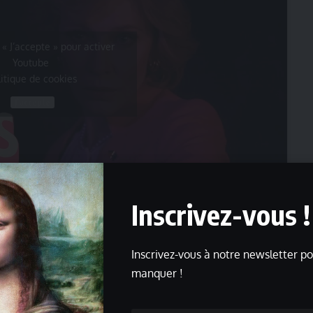
 « J’accepte » pour activer
Youtube
litique de cookies
J’accepte
Inscrivez-vous !
Inscrivez-vous à notre newsletter po
un sommet où les plus grands chefs d’États du monde
manquer !
questions urgentes. Cependant, les choses prennent une
eaders mondiaux se retrouve perdu en plein cœur d’une
onférence sérieuse pour rédiger une déclaration