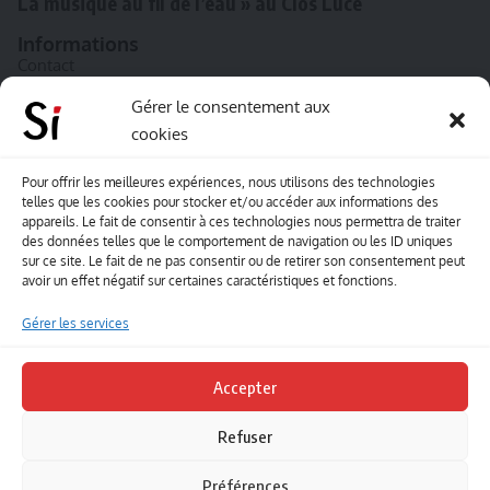
La musique au fil de l’eau » au Clos Lucé
Informations
Contact
A propos de Souffle inédit
Gérer le consentement aux
cookies
L’équipe
Mentions légales
Pour offrir les meilleures expériences, nous utilisons des technologies
telles que les cookies pour stocker et/ou accéder aux informations des
Sitemap
appareils. Le fait de consentir à ces technologies nous permettra de traiter
des données telles que le comportement de navigation ou les ID uniques
sur ce site. Le fait de ne pas consentir ou de retirer son consentement peut
Envoyez-nous vos créations artisitiques
avoir un effet négatif sur certaines caractéristiques et fonctions.
Envie que vos votre contenu soit publié sur le site
Gérer les services
Souffle inédit ? Envoyez-nous vos créations !
Accepter
Contact
Refuser
Suivez-nous
Préférences