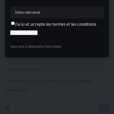
Sienna Miller, John Mulaney et Kathryn Hahn dans
« Madden »
Sylvester Stallone -Tulsa King saison 3 et 4
J'ai lu et accepte les termes et les conditions
Inscrivez-vous !
Aucun spam & Désinscription facile si besoin
Inscrivez-vous à notre newsletter pour ne rien manquer !
J'ai lu et accepte les termes et les conditions