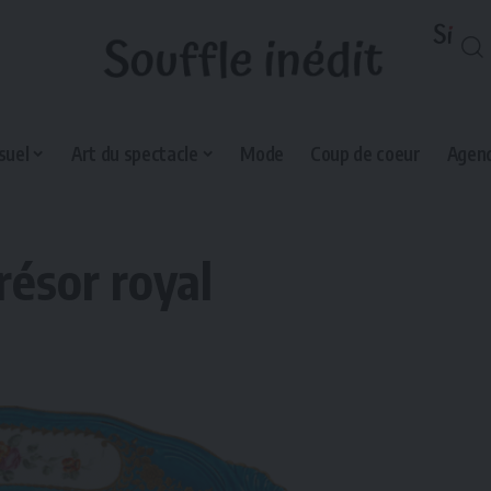
suel
Art du spectacle
Mode
Coup de coeur
Agend
trésor royal