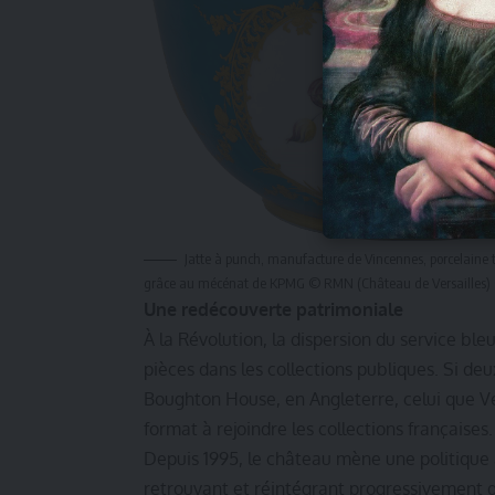
Jatte à punch, manufacture de Vincennes, porcelaine 
grâce au mécénat de KPMG © RMN (Château de Versailles) 
Une redécouverte patrimoniale
À la Révolution, la dispersion du service ble
pièces dans les collections publiques. Si deu
Boughton House, en Angleterre, celui que Ver
format à rejoindre les collections françaises.
Depuis 1995, le château mène une politique 
retrouvant et réintégrant progressivement d