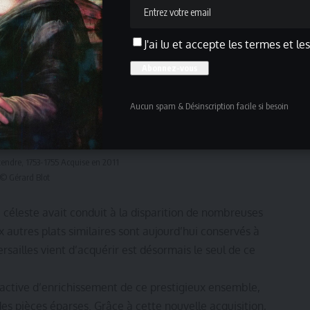
J'ai lu et accepte les termes et le
Aucun spam & Désinscription facile si besoin
tendre, 1753-1755 Acquise en 2011
© Gérard Blot
u céleste avait conduit à la disparition de nombreuses
x autres plats similaires sont aujourd’hui conservés à
sailles vient d’acquérir est désormais le seul de ce
active d’enrichissement de ce prestigieux ensemble,
es pièces éparses. Grâce à cette nouvelle acquisition,