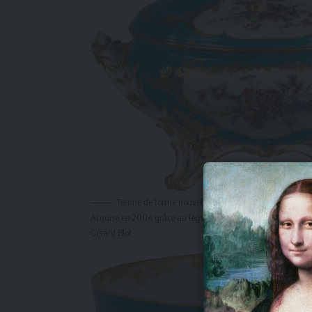
Terrine de forme nouvelle, manufacture de Vincennes,
Acquise en 2004 grâce au legs de Mlle Marguerite Siret © 
Gérard Blot