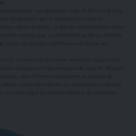
les
 exceptionnelle – un
grand plat ovale
de 60,5 cm de long
ayant été produites par la manufacture royale de
un bleu céleste éclatant, sa délicate ornementation dorée
irtuosité remarquable. Le raffinement du décor, combiné
 de ce plat un véritable chef-d’œuvre du Siècle des
1751, ce service fut le premier ensemble royal à sortir
rations artistiques et diplomatiques de Louis XV, désireux
e Meissen, alors référence européenne en matière de
 céleste, hommage implicite aux porcelaines turquoises
t un exploit signé du chimiste Hellot et du talentueux