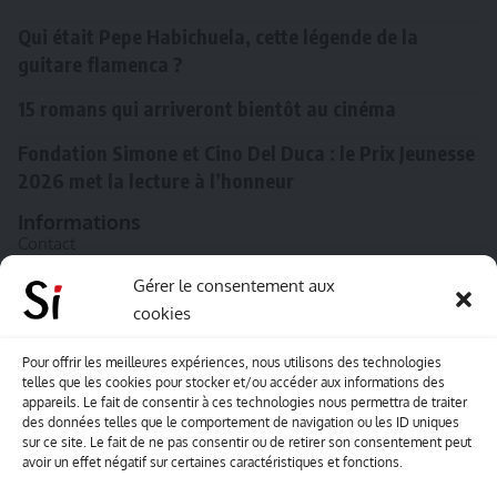
Qui était Pepe Habichuela, cette légende de la
guitare flamenca ?
15 romans qui arriveront bientôt au cinéma
Fondation Simone et Cino Del Duca : le Prix Jeunesse
2026 met la lecture à l’honneur
Informations
Contact
A propos de Souffle inédit
Gérer le consentement aux
cookies
L’équipe
Mentions légales
Pour offrir les meilleures expériences, nous utilisons des technologies
telles que les cookies pour stocker et/ou accéder aux informations des
Sitemap
appareils. Le fait de consentir à ces technologies nous permettra de traiter
des données telles que le comportement de navigation ou les ID uniques
sur ce site. Le fait de ne pas consentir ou de retirer son consentement peut
Envoyez-nous vos créations artisitiques
avoir un effet négatif sur certaines caractéristiques et fonctions.