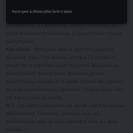
Lee ChanYeon :
Pour moi, la musicothérapie pendant la
convalescence m’a aidé à me connecter au rythme
Aucun spam & Désinscription facile si besoin
d’une manière nouvelle. Il ne s’agissait pas d’entendre
parfaitement ; il s’agissait de ressentir profondément.
Cette sensibilité émotionnelle, je la porte dans chaque
performance.
Kim JiSeok :
Mon passé dans le sport m’a appris la
discipline, mais c’est dans les arts que j’ai trouvé un
moyen de m’exprimer. Ayant rencontré des barrières
d’accessibilité dans d’autres domaines, je vois
aujourd’hui la musique et la danse comme des espaces
où je peux communiquer librement. J’espère aussi créer
cet espace pour les autres.
M.T
: Les publics entendants et sourds vivent la musique
différemment. Comment concevez-vous vos
performances pour qu’elles résonnent dans les deux
mondes ?