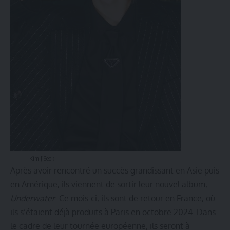
Kim JiSeok
Après avoir rencontré un succès grandissant en Asie puis
en Amérique, ils viennent de sortir leur nouvel album,
Underwater
. Ce mois-ci, ils sont de retour en France, où
ils s’étaient déjà produits à Paris en
octobre
2024
. Dans
le cadre de leur tournée européenne, ils seront à