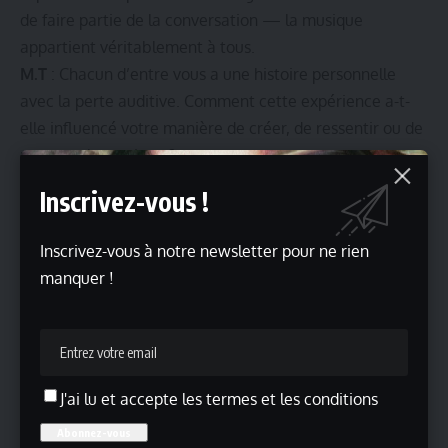
de faire partie de la conversation — la musique
appartient véritablement à tous.
M.T
: Chacun d’entre vous a une histoire personnelle
avec la perte auditive. Comment cette expérience a-t-
elle influencé votre manière de créer, de ressentir ou de
partager la musique ?
Park HyunJin :
Ma perte auditive a commencé après un
Inscrivez-vous !
accident durant l’enfance, et avec le temps, j’ai compris
que le son n’était pas la seule façon de ressentir la
Inscrivez-vous à notre newsletter pour ne rien
musique. J’ai commencé par le piano, puis j’ai découvert
manquer !
comment la musique pouvait être exprimée
visuellement par la langue des signes et le mouvement.
Cette expérience m’a appris que la musique, c’est avant
tout de l’émotion et de la connexion, pas seulement du
son — et cela influence tout ce que je fais en tant
J'ai lu et accepte les termes et les conditions
qu’artiste.