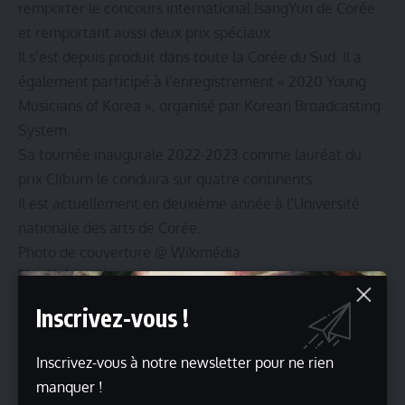
remporter le concours international IsangYun de Corée
et remportant aussi deux prix spéciaux.
Il s’est depuis produit dans toute la Corée du Sud. Il a
également participé à l’enregistrement « 2020 Young
Musicians of Korea », organisé par Korean Broadcasting
System.
Sa tournée inaugurale 2022-2023 comme lauréat du
prix Cliburn le conduira sur quatre continents.
Il est actuellement en deuxième année à l’Université
nationale des arts de Corée.
Photo de couverture @
Wikimédia
Plus d’informations
Lire aussi
Inscrivez-vous !
Martial Raysse – Œuvres récentes à la galerie Templon
Paris
Inscrivez-vous à notre newsletter pour ne rien
Agnès Varda, de-ci de-là, Paris – Rome
manquer !
Shu Benru à l’espace Mompezat