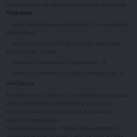
van Beethoven ; de véritables petits bijoux d’harmonie.
Programme
John Dowland Pavane Lachrimae P.15 – Arrangement
William Byrd
Jean-Sébastien Bach 15 dreistimmige Inventionen,
Sinfonias BWV 787-801
Ludwig van Beethoven 7 Bagatelles op. 33
Ludwig van Beethoven Variations héroïques op. 35
Yunchan Lim
A ses dix-huit ans, Yunchan Lim est devenu le plus jeune
lauréat à remporter la médaille d’or au concours
international de piano Van Cliburn atteignant la
célébrité internationale.
Né à Siheung en Corée, Yunchan Lim a commencé à
apprendre de jouer au piano à sept ans, dans le cadre