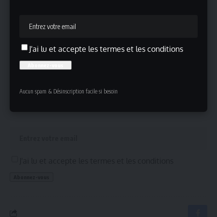
La première édition du Festival Lyrique de Paris
John Wilson au MFA de Boston : la plus grande
rétrospective jamais réalisée
J'ai lu et accepte les termes et les conditions
Inscrivez-vous !
Aucun spam & Désinscription facile si besoin
Inscrivez-vous à notre newsletter pour ne rien manquer !
J'ai lu et accepte les termes et les conditions