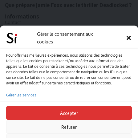
Que prépare Jamie Foxx avec le thriller Deadlocked ?
Informations
Contact
A propos de Souffle inédit
Gérer le consentement aux
cookies
L’équipe
Mentions légales
Pour offrir les meilleures expériences, nous utilisons des technologies
telles que les cookies pour stocker et/ou accéder aux informations des
Sitemap
appareils. Le fait de consentir à ces technologies nous permettra de traiter
des données telles que le comportement de navigation ou les ID uniques
sur ce site. Le fait de ne pas consentir ou de retirer son consentement peut
Envoyez-nous vos créations artisitiques
avoir un effet négatif sur certaines caractéristiques et fonctions.
Envie que vos votre contenu soit publié sur le site
Gérer les services
Souffle inédit ? Envoyez-nous vos créations !
Accepter
Contact
Refuser