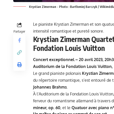
Krystian Zimerman - Photo : Bartłomiej Barczyk / Wikimédi
Le pianiste Krystian Zimerman et son quatuo
intensité romantique et pureté sonore.
Partager
Krystian Zimerman Quartet
Fondation Louis Vuitton
Concert exceptionnel – 20 avril 2023, 20h
Auditorium de la Fondation Louis Vuitton, 
Le grand pianiste polonais
Krystian Zimer
du répertoire romantique, s’est entouré de 
Johannes Brahms
.
À l’Auditorium de la Fondation Louis Vuitton,
ferveur du romantisme allemand à travers 
mineur, op. 60
, et le
Quatuor avec piano n°2
Un maître du piano au sommet de son art