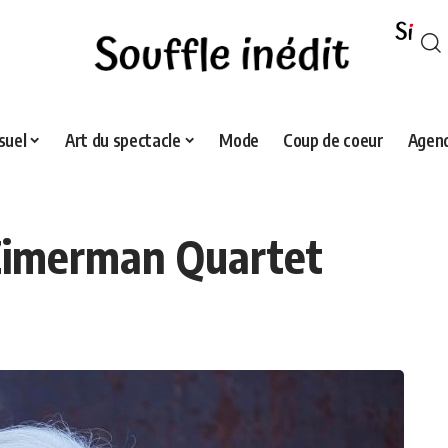
suel
Art du spectacle
Mode
Coup de coeur
Agend
 Zimerman Quartet