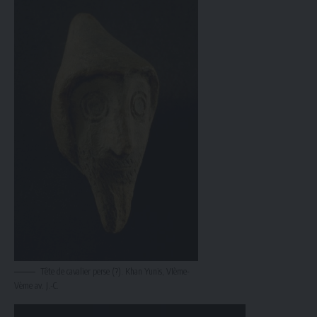
Tête de cavalier perse (?). Khan Yunis, VIème-
Vème av. J.-C.