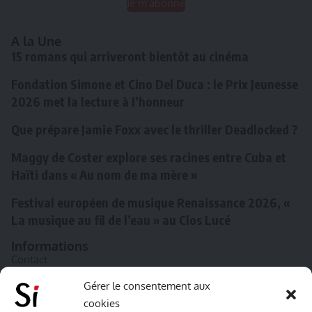
Je m'abonne
A la Une
15 romans qui arriveront bientôt au cinéma
Fondation Simone et Cino Del Duca : le Prix Jeunesse
2026 met la lecture à l’honneur
Que prépare Jamie Foxx avec le thriller Deadlocked ?
Maggy de Coster explore ses racines entre Cuba et
Haïti dans « Au nom de ma mère »
Festival européen de musique Renaissance 2026, «
La musique au fil de l’eau » au Clos Lucé
Informations
Contact
A propos de Souffle inédit
Gérer le consentement aux
cookies
L’équipe