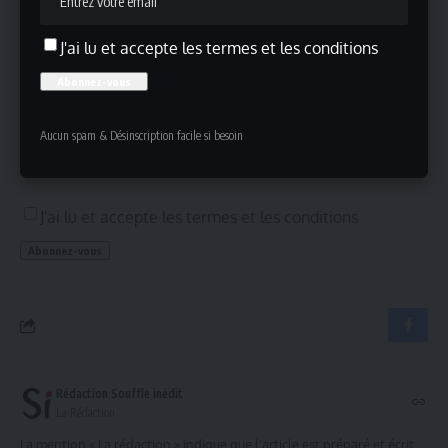
Inscrivez-vous !
J'ai lu et accepte les termes et les conditions
Inscrivez-vous à notre newsletter pour ne rien manquer !
Aucun spam & Désinscription facile si besoin
J'ai lu et accepte les termes et les conditions
Rédaction Souffle inédit
La Rédaction
La mention « La rédaction » indique que l'article est préparé et écrit