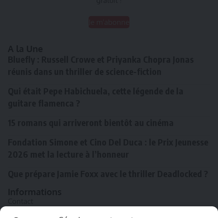
gratuit !
Je m'abonne
A la Une
Bluefly : Russell Crowe et Priyanka Chopra Jonas
réunis dans un thriller de science-fiction
Qui était Pepe Habichuela, cette légende de la
guitare flamenca ?
15 romans qui arriveront bientôt au cinéma
Fondation Simone et Cino Del Duca : le Prix Jeunesse
2026 met la lecture à l’honneur
Que prépare Jamie Foxx avec le thriller Deadlocked ?
Informations
Contact
A propos de Souffle inédit