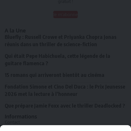
gratuit !
Je m'abonne
A la Une
Bluefly : Russell Crowe et Priyanka Chopra Jonas
réunis dans un thriller de science-fiction
Qui était Pepe Habichuela, cette légende de la
guitare flamenca ?
15 romans qui arriveront bientôt au cinéma
Fondation Simone et Cino Del Duca : le Prix Jeunesse
2026 met la lecture à l’honneur
Que prépare Jamie Foxx avec le thriller Deadlocked ?
Informations
Contact