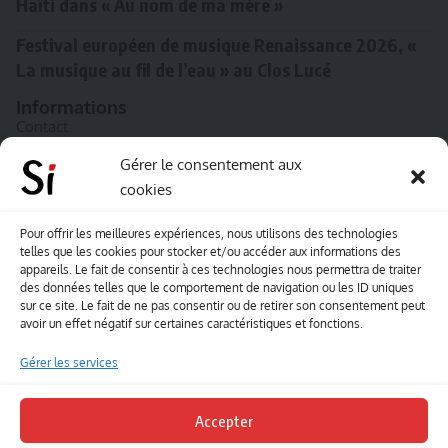
Haïti dans « Au nom de ma mère »
Festival européen de musique Renaissance 2026, «
La musique au fil de l’eau » au Clos Lucé
Informations
Contact
A propos de Souffle inédit
Gérer le consentement aux
cookies
L’équipe
Mentions légales
Pour offrir les meilleures expériences, nous utilisons des technologies
telles que les cookies pour stocker et/ou accéder aux informations des
Sitemap
appareils. Le fait de consentir à ces technologies nous permettra de traiter
des données telles que le comportement de navigation ou les ID uniques
sur ce site. Le fait de ne pas consentir ou de retirer son consentement peut
Envoyez-nous vos créations artisitiques
avoir un effet négatif sur certaines caractéristiques et fonctions.
Envie que vos votre contenu soit publié sur le site
Gérer les services
Souffle inédit ? Envoyez-nous vos créations !
Accepter
Contact