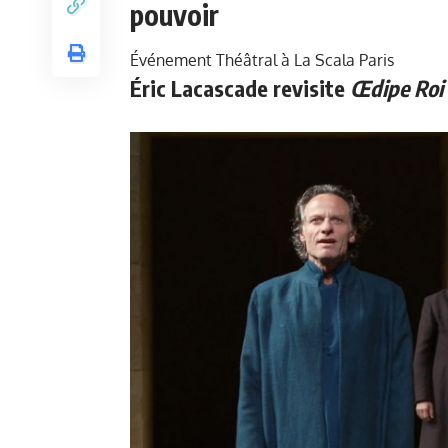
pouvoir
Événement Théâtral à La Scala Paris
Éric Lacascade revisite
Œdipe Roi