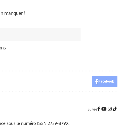
ien manquer !
ons
Facebook
Suivre
France sous le numéro ISSN 2739-879X.