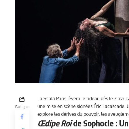
La Scala Paris lèvera le rideau dès le 3 avri
une mise en scène signées Éric Lacascade. U
Partager
explore les dérives du pouvoir, les aveuglem
Œdipe Roi
de Sophocle :
Un