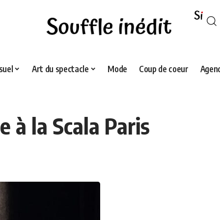
suel
Art du spectacle
Mode
Coup de coeur
Agend
 à la Scala Paris