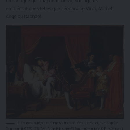
romantique qui a façonné l’image de figures
emblématiques telles que Léonard de Vinci, Michel-
Ange ou Raphaël.
12. François Ier reçoit les derniers soupirs de Léonard de Vinci, Jean-Auguste-
Dominique INGRES, 1818, Petit Palais Palais, 40×55,5cm, huile sur toile © Paris Musées /