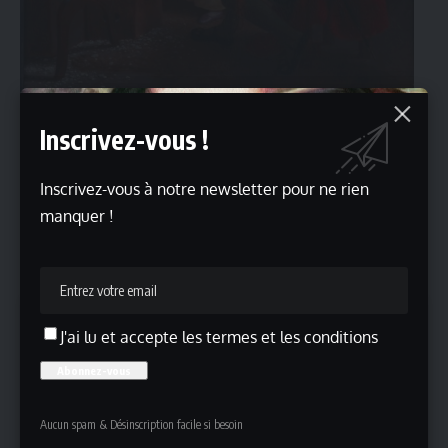
9. Properzia de Rossi terminant son dernier bas-relief, Louis DUCIS, 1822,
Inscrivez-vous !
musée des beaux-arts Limoges, 81,2x65cm, huile sur toile © Musée des Beaux-Arts de
Limoges, cl. C. Bourgouin
10. Raphaël et la Fornarina
Inscrivez-vous à notre newsletter pour ne rien
Une occasion unique de redécouvrir ces figures
manquer !
emblématiques sous un jour nouveau, à travers le
regard passionné de ceux qui, bien après eux, ont
contribué à forger leur mythe.
J'ai lu et accepte les termes et les conditions
Cliquez sur « J’accepte » pour activer
Youtube
Politique de cookies
Aucun spam & Désinscription facile si besoin