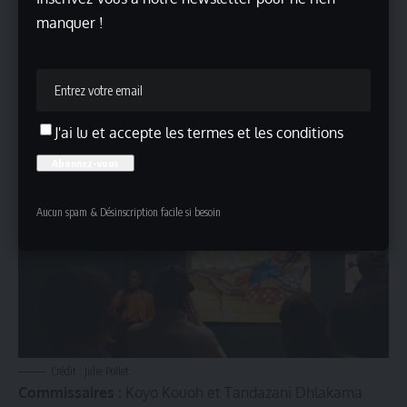
manquer !
Crédit : Julie Pollet
J'ai lu et accepte les termes et les conditions
Aucun spam & Désinscription facile si besoin
Crédit : Julie Pollet
Commissaires :
Koyo Kouoh et Tandazani Dhlakama