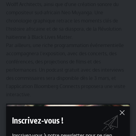
Wolff Architects, ainsi que d’une création sonore du
compositeur sud-africain Neo Muyanga. Une
chronologie graphique retrace les moments clés de
l’histoire africaine et de sa diaspora, de la Révolution
haïtienne à Black Lives Matter.
Par ailleurs, une riche programmation événementielle
accompagnera l’exposition, avec des concerts, des
conférences, des projections de films et des
performances. Un podcast gratuit avec des interviews
des commissaires sera disponible dès le 3 mars, et
l’application Bloomberg Connects proposera une visite
interactive.
Inscrivez-vous !
Inscrivez-vous à notre newsletter pour ne rien