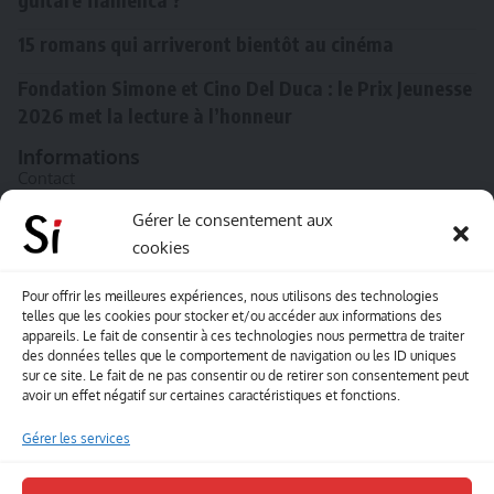
15 romans qui arriveront bientôt au cinéma
Fondation Simone et Cino Del Duca : le Prix Jeunesse
2026 met la lecture à l’honneur
Informations
Contact
A propos de Souffle inédit
Gérer le consentement aux
cookies
L’équipe
Mentions légales
Pour offrir les meilleures expériences, nous utilisons des technologies
telles que les cookies pour stocker et/ou accéder aux informations des
Sitemap
appareils. Le fait de consentir à ces technologies nous permettra de traiter
des données telles que le comportement de navigation ou les ID uniques
sur ce site. Le fait de ne pas consentir ou de retirer son consentement peut
Envoyez-nous vos créations artisitiques
avoir un effet négatif sur certaines caractéristiques et fonctions.
Envie que vos votre contenu soit publié sur le site
Gérer les services
Souffle inédit ? Envoyez-nous vos créations !