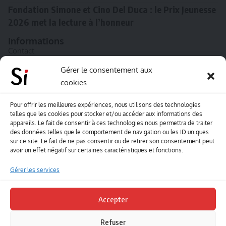
Fondation Simone et Cino Del Duca : le Prix Jeunesse
2026 met la lecture à l’honneur
Informations
Contact
A propos de Souffle inédit
Gérer le consentement aux
cookies
L’équipe
Mentions légales
Pour offrir les meilleures expériences, nous utilisons des technologies
telles que les cookies pour stocker et/ou accéder aux informations des
Sitemap
appareils. Le fait de consentir à ces technologies nous permettra de traiter
des données telles que le comportement de navigation ou les ID uniques
sur ce site. Le fait de ne pas consentir ou de retirer son consentement peut
Envoyez-nous vos créations artisitiques
avoir un effet négatif sur certaines caractéristiques et fonctions.
Envie que vos votre contenu soit publié sur le site
Gérer les services
Souffle inédit ? Envoyez-nous vos créations !
Accepter
Contact
Refuser