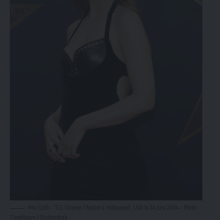
Mia Goth – TCL Chinese Theatre à Hollywood, USA le 24 juin 2024 – Photo :
Tinseltown / Shutterstock