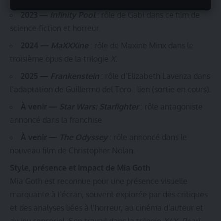
2023 —
Infinity Pool
: rôle de Gabi dans ce film de
science-fiction et horreur.
2024 —
MaXXXine
: rôle de Maxine Minx dans le
troisième opus de la trilogie
X
.
2025 —
Frankenstein
: rôle d’Elizabeth Lavenza dans
l’adaptation de Guillermo del Toro :
lien
(sortie en cours).
À venir —
Star Wars: Starfighter
: rôle antagoniste
annoncé dans la franchise
À venir —
The Odyssey
: rôle annoncé dans le
nouveau film de Christopher Nolan.
Style, présence et impact de Mia Goth
Mia Goth est reconnue pour une présence visuelle
marquante à l’écran, souvent explorée par des critiques
et des analyses liées à l’horreur, au cinéma d’auteur et
au jeu sensoriel. Son travail dans la trilogie
X
(
X
,
Pearl
,