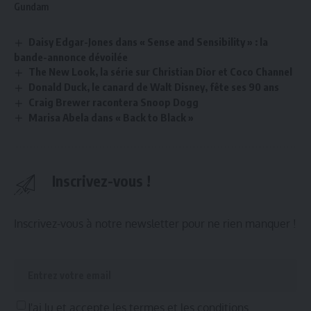
Gundam
Daisy Edgar-Jones dans « Sense and Sensibility » : la
bande-annonce dévoilée
The New Look, la série sur Christian Dior et Coco Channel
Donald Duck, le canard de Walt Disney, fête ses 90 ans
Craig Brewer racontera Snoop Dogg
Marisa Abela dans « Back to Black »
Inscrivez-vous !
Inscrivez-vous à notre newsletter pour ne rien manquer !
J'ai lu et accepte les termes et les conditions