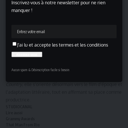
Inscrivez-vous à notre newsletter pour ne rien
Révélée au grand public par la série
Euphoria
sur HBO,
manquer !
Sydney Sweeney s’est imposée avec le personnage de
Cassie Howard, rôle marquant de la fiction
contemporaine. Cette exposition internationale a
accompagné une évolution rapide vers des projets
J'ai lu et accepte les termes et les conditions
cinématographiques plus ambitieux.
Au cinéma, l’actrice a récemment connu un succès
mondial avec
The Housemaid
de Paul Feig, adaptation
du roman de Freida McFadden, qui a dépassé les 200
Aucun spam & Désinscription facile si besoin
millions de dollars de recettes. Avec
Custom of the
Country
, elle s’oriente désormais vers le film d’époque et
l’adaptation littéraire, tout en affirmant sa place comme
productrice.
STUDIOCANAL
Lire aussi
Grammy Awards
That Man From Rio