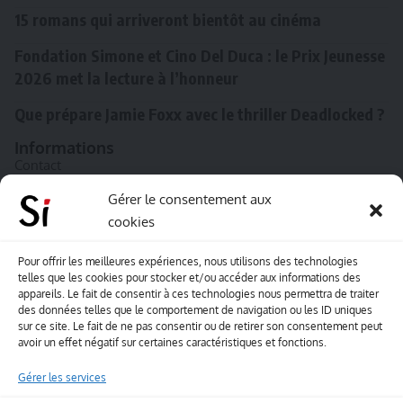
15 romans qui arriveront bientôt au cinéma
Fondation Simone et Cino Del Duca : le Prix Jeunesse
2026 met la lecture à l’honneur
Que prépare Jamie Foxx avec le thriller Deadlocked ?
Informations
Contact
A propos de Souffle inédit
Gérer le consentement aux
cookies
L’équipe
Mentions légales
Pour offrir les meilleures expériences, nous utilisons des technologies
telles que les cookies pour stocker et/ou accéder aux informations des
Sitemap
appareils. Le fait de consentir à ces technologies nous permettra de traiter
des données telles que le comportement de navigation ou les ID uniques
sur ce site. Le fait de ne pas consentir ou de retirer son consentement peut
Envoyez-nous vos créations artisitiques
avoir un effet négatif sur certaines caractéristiques et fonctions.
Envie que vos votre contenu soit publié sur le site
Gérer les services
Souffle inédit ? Envoyez-nous vos créations !