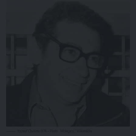
Youssef Chahine 1978 – Photo : Mblegacy / Wikimédia