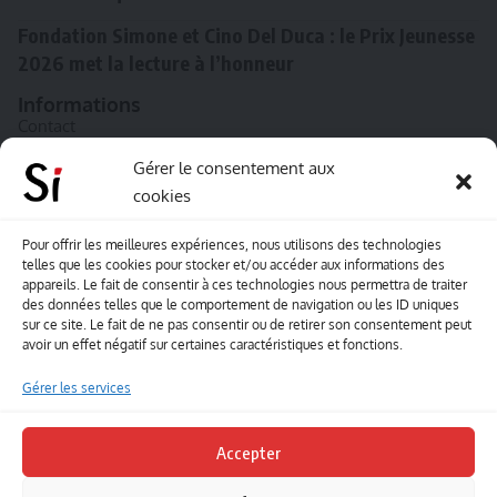
Fondation Simone et Cino Del Duca : le Prix Jeunesse
2026 met la lecture à l’honneur
Informations
Contact
A propos de Souffle inédit
Gérer le consentement aux
cookies
L’équipe
Mentions légales
Pour offrir les meilleures expériences, nous utilisons des technologies
telles que les cookies pour stocker et/ou accéder aux informations des
Sitemap
appareils. Le fait de consentir à ces technologies nous permettra de traiter
des données telles que le comportement de navigation ou les ID uniques
sur ce site. Le fait de ne pas consentir ou de retirer son consentement peut
Envoyez-nous vos créations artisitiques
avoir un effet négatif sur certaines caractéristiques et fonctions.
Envie que vos votre contenu soit publié sur le site
Gérer les services
Souffle inédit ? Envoyez-nous vos créations !
Accepter
Contact