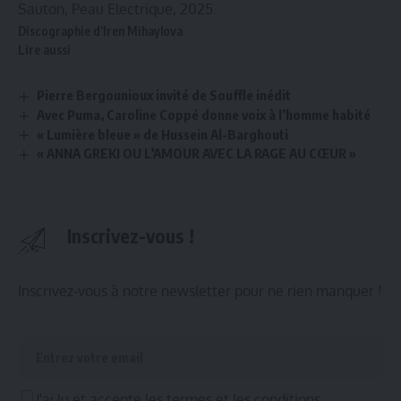
Sauton, Peau Electrique, 2025.
Discographie d’Iren Mihaylova
Lire aussi
Pierre Bergounioux invité de Souffle inédit
Avec Puma, Caroline Coppé donne voix à l’homme habité
« Lumière bleue » de Hussein Al-Barghouti
« ANNA GREKI OU L’AMOUR AVEC LA RAGE AU CŒUR »
Inscrivez-vous !
Inscrivez-vous à notre newsletter pour ne rien manquer !
J'ai lu et accepte les termes et les conditions