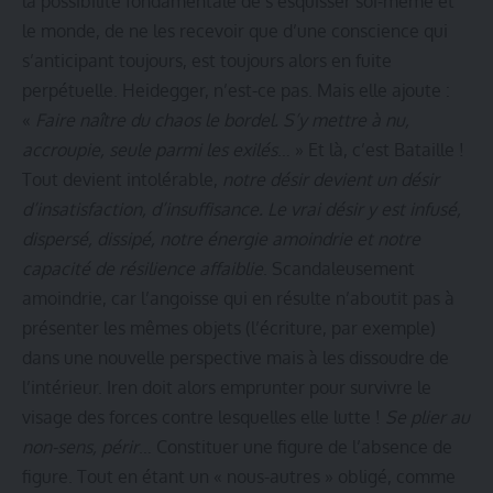
la possibilité fondamentale de s’esquisser soi-même et
le monde, de ne les recevoir que d’une conscience qui
s’anticipant toujours, est toujours alors en fuite
perpétuelle. Heidegger, n’est-ce pas. Mais elle ajoute :
«
Faire naître du chaos le bordel. S’y mettre à nu,
accroupie, seule parmi les exilés
… » Et là, c’est Bataille !
Tout devient intolérable,
notre désir devient un désir
d’insatisfaction, d’insuffisance. Le vrai désir y est infusé,
dispersé, dissipé, notre énergie amoindrie et notre
capacité de résilience affaiblie
. Scandaleusement
amoindrie, car l’angoisse qui en résulte n’aboutit pas à
présenter les mêmes objets (l’écriture, par exemple)
dans une nouvelle perspective mais à les dissoudre de
l’intérieur. Iren doit alors emprunter pour survivre le
visage des forces contre lesquelles elle lutte !
Se plier au
non-sens, périr
… Constituer une figure de l’absence de
figure. Tout en étant un « nous-autres » obligé, comme