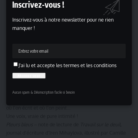
Inscrivez-vous !
Inscrivez-vous à notre newsletter pour ne rien
manquer !
J'ai lu et accepte les termes et les conditions
Le journal d’Iren dit au plus près l’exil intérieur de tout à
chacun. Un exil vécu comme une expérience de la nuit…
Aucun spam & Désinscription facile si besoin
mais de cette nuit qui est claire comme la page blanche
où l’on écrit et où l’on peint…
Une voix, vraie de pure intimité !
Pleurs bleus
– note de lecture de
Travail sur le deuil
,
journal d’écriture d’Iren Mihaylova, illustré par Camille