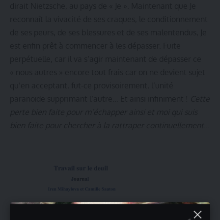
dirait Nietzsche, au pays de « Je ». Maintenant que Je
reconnaît la vivacité de ses craques, le conditionnement
de ses peurs, de ses blessures et de ses malentendus, Je
est enfin prêt à commencer à les dépasser.
Fuite
perpétuelle, car il va s’agir maintenant de dépasser ce
« nous autres » encore tout frais car on ne devient sujet
qu’en acceptant, fut-ce provisoirement, l’unité
paranoïde supprimant l’autre… Et ainsi infiniment !
Cette
perte bien faite pour m’échapper ainsi et moi qui suis
bien faite pour chercher à la rattraper continuellement
…