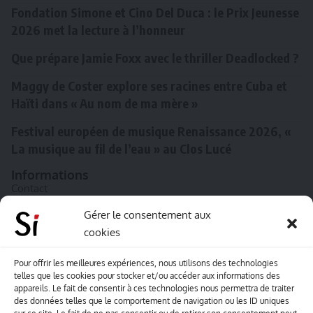
Fondation Simone et Cino Del Duca : le Prix Jeunesse
2026 met la lecture à l’honneur
Que prépare Jamie Foxx avec le thriller Deadlocked ?
Maggy de Coster explore ses racines entre Cuba et
Haïti dans « Au nom de ma mère »
Festival européen de musique Renaissance 2026, «
La musique au fil de l’eau » au Clos Lucé
Informations
Contact
A propos de Souffle inédit
Gérer le consentement aux
cookies
L’équipe
Mentions légales
Pour offrir les meilleures expériences, nous utilisons des technologies
telles que les cookies pour stocker et/ou accéder aux informations des
Sitemap
appareils. Le fait de consentir à ces technologies nous permettra de traiter
des données telles que le comportement de navigation ou les ID uniques