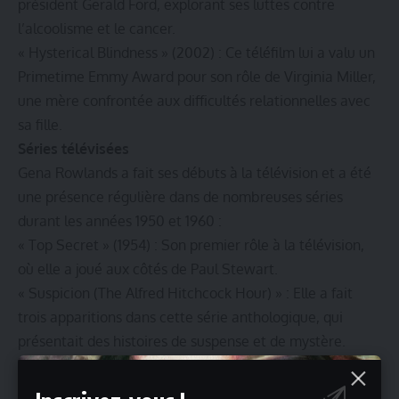
président Gerald Ford, explorant ses luttes contre
l’alcoolisme et le cancer.
« Hysterical Blindness » (2002) : Ce téléfilm lui a valu un
Primetime Emmy Award pour son rôle de Virginia Miller,
une mère confrontée aux difficultés relationnelles avec
sa fille.
Séries télévisées
Gena Rowlands a fait ses débuts à la télévision et a été
une présence régulière dans de nombreuses séries
durant les années 1950 et 1960 :
« Top Secret » (1954) : Son premier rôle à la télévision,
où elle a joué aux côtés de Paul Stewart.
« Suspicion (The Alfred Hitchcock Hour) » : Elle a fait
trois apparitions dans cette série anthologique, qui
présentait des histoires de suspense et de mystère.
« 87th Precinct » (1961-1962) : Elle joue Teddy Carella, la
femme sourde-muette de l’inspecteur Steve Carella, un