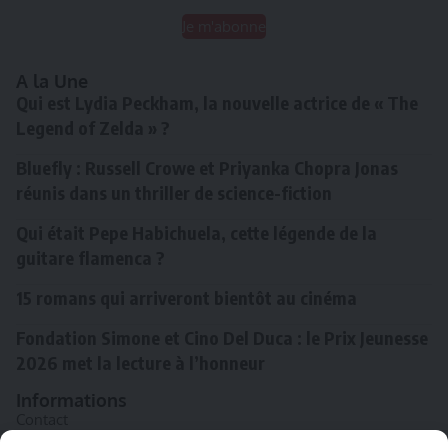
Je m'abonne
A la Une
Qui est Lydia Peckham, la nouvelle actrice de « The
Legend of Zelda » ?
Bluefly : Russell Crowe et Priyanka Chopra Jonas
réunis dans un thriller de science-fiction
Qui était Pepe Habichuela, cette légende de la
guitare flamenca ?
15 romans qui arriveront bientôt au cinéma
Fondation Simone et Cino Del Duca : le Prix Jeunesse
2026 met la lecture à l’honneur
Informations
Contact