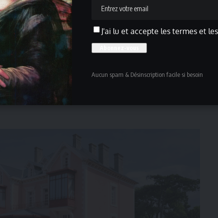
 parisien Vilmorin Andrieux que dans celle de quelque
première collection haute couture de la Maison Dior en
 hommage implicite au jardin d’enfance du couturier. Elle
J'ai lu et accepte les termes et le
7 et infuse les créations des successeurs de Dior. Le
automne-hiver 1957-1958 (ligne Fuseau), aux délicates
tre ainsi en dialogue avec une robe bustier brodée de
Aucun spam & Désinscription facile si besoin
 Chiuri pour la collection Prêt-à-porter printemps-été