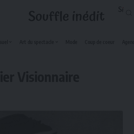
suel
Art du spectacle
Mode
Coup de coeur
Agend
ier Visionnaire