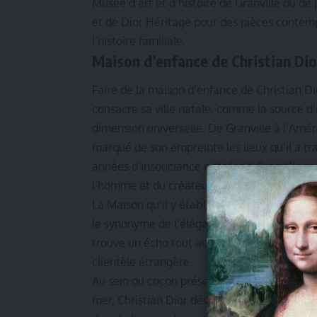
Musée d’art et d’histoire de Granville ou de p
et de Dior Héritage pour des pièces contempo
l’histoire familiale.
Maison d’enfance de Christian Dio
Faire de la maison d’enfance de Christian Di
consacre sa ville natale, comme la source d
dimension universelle. De Granville à l’Amér
marqué de son empreinte les lieux qu’il a tr
années d’insouciance passées à Granville son
l’homme et du créateur que devient Christian
La Maison qu’il y établit devient rapidement
le synonyme de l’élégance de Paris dans le m
trouve un écho tout aussi fulgurant à l’intern
clientèle étrangère.
Au sein du cocon préservé de la Villa Les Rhu
mer, Christian Dior développe par sa mère u