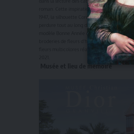
dans la lecture des catalogues du grainetier
roman. Cette inspiration florale nourrit la 
1947, la silhouette Corolle étant un premier
perdure tout au long de la décennie 1947-195
modèle Bonne Année créé pour la collection 
broderies de fleurs d’hibiscus argentées, en
fleurs multicolores réalisée par Maria Grazia
2021.
Musée et lieu de mémoire