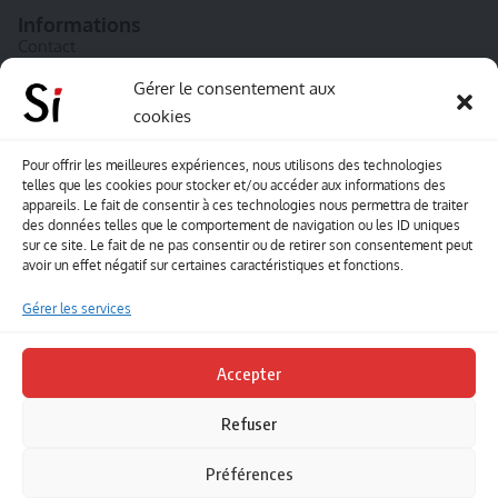
Informations
Contact
A propos de Souffle inédit
Gérer le consentement aux
cookies
L’équipe
Mentions légales
Pour offrir les meilleures expériences, nous utilisons des technologies
telles que les cookies pour stocker et/ou accéder aux informations des
Sitemap
appareils. Le fait de consentir à ces technologies nous permettra de traiter
des données telles que le comportement de navigation ou les ID uniques
sur ce site. Le fait de ne pas consentir ou de retirer son consentement peut
Envoyez-nous vos créations artisitiques
avoir un effet négatif sur certaines caractéristiques et fonctions.
Envie que vos votre contenu soit publié sur le site
Gérer les services
Souffle inédit ? Envoyez-nous vos créations !
Accepter
Contact
Refuser
Suivez-nous
Préférences