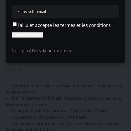
The Sublime Moment. 1938. Oil on canvas, 38 x 47 cm. Inv. 3102.
Art Institute de Chicago
Chicago, IL 60603
J'ai lu et accepte les termes et les conditions
Entrée de l’avenue Michigan : 111 South Michigan Avenue
Entrée de l’aile moderne : 159 East Monrose Street
Crédits photos :
Art Institute de Chicago
Aucun spam & Désinscription facile si besoin
Plus d’informations
Agenda culturel
Lire aussi
Christoff Debusschere, « Saint-Cloud dans les nuages » à
la galerie Icare
Iren Mihaylova et Nathalie Straseele : L’Autre du manque.
Navigation intérieure
François-Xavier Demaison au Théâtre de l’Œuvre
« Le mystère Cléopâtre » à L’IMA Paris
Splendeurs du baroque : de Greco à Velázquez au Musée
Jacquemart-André à Paris