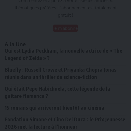
Commentez et ajoutez à votre liste les articles &
thématiques préférés. L’abonnement est totalement
gratuit !
Je m'abonne
A la Une
Qui est Lydia Peckham, la nouvelle actrice de « The
Legend of Zelda » ?
Bluefly : Russell Crowe et Priyanka Chopra Jonas
réunis dans un thriller de science-fiction
Qui était Pepe Habichuela, cette légende de la
guitare flamenca ?
15 romans qui arriveront bientôt au cinéma
Fondation Simone et Cino Del Duca : le Prix Jeunesse
2026 met la lecture à l’honneur