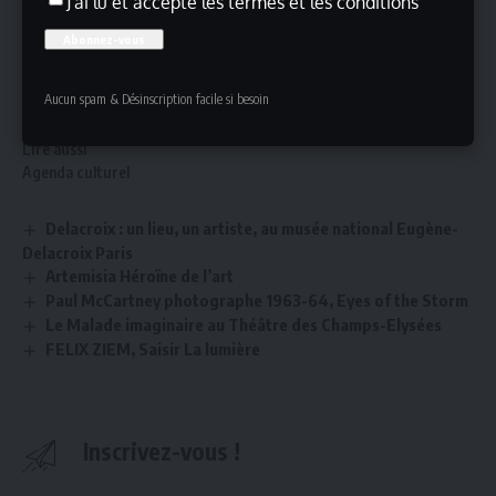
J'ai lu et accepte les termes et les conditions
Agenda
Exposition au Musée du Louvre Paris
Du 13 novembre 2024 au 17 février 2025
Aucun spam & Désinscription facile si besoin
Plus d’informations
Lire aussi
Agenda culturel
Delacroix : un lieu, un artiste, au musée national Eugène-
Delacroix Paris
Artemisia Héroïne de l’art
Paul McCartney photographe 1963-64, Eyes of the Storm
Le Malade imaginaire au Théâtre des Champs-Elysées
FELIX ZIEM, Saisir La lumière
Inscrivez-vous !