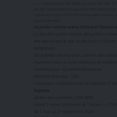
eorge Romney (1747-1823)Lady Lemon, 1747-1823, © 
Art, Dist. GrandPalaisRmn image of the MMA Hubert Robert 
L’Entrée de la grotte, 17771779 © The Metropolitan Museum o
image of the MMA
Le jardin comme scène festive et illusion
La dernière partie montre des jardins comm
des spectacles du soir et des tours d’illusi
temporaire.
De grandes œuvres d’art, comme des tablea
montrent bien ce style hédoniste et moderne
Commissariat
:
Élisabeth Maisonnier
Mécénat principal
:
Dior
Catalogue
:
coédition avec les éditions El Vi
Agenda
Jardins des Lumières, 1750-1800
Grand Trianon, Domaine de Trianon — Châte
du 5 mai au 27 septembre 2026