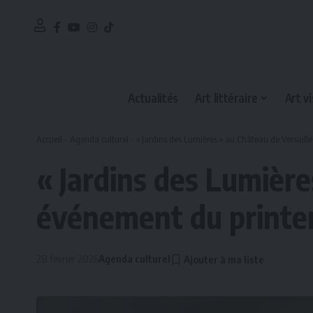
Actualités
Art littéraire
Art vi
Accueil
-
Agenda culturel
-
« Jardins des Lumières » au Château de Versaill
« Jardins des Lumières
événement du print
28 février 2026
Agenda culturel