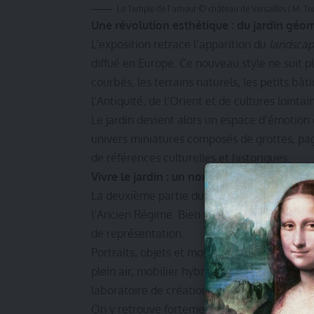
Le Temple de l’amour © château de Versailles / M. T
Une révolution esthétique : du jardin géo
L’exposition retrace l’apparition du
landscap
diffué en Europe. Ce nouveau style ne suit p
courbés, les terrains naturels, les petits bâ
l’Antiquité, de l’Orient et de cultures lointai
Le jardin devient alors un espace d’émotion 
univers miniatures composés de grottes, pa
de références culturelles et historiques.
Vivre le jardin : un nouvel art de vivre aris
La deuxième partie du parcours fait découvrir
l’Ancien Régime. Bien plus qu’une simple déc
de représentation.
Portraits, objets et mobilier témoignent de 
plein air, mobilier hybride inspiré de l’exo
laboratoire de création où s’efface la frontiè
On y retrouve fortement l’influence des idé