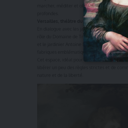
marcher, méditer et observer attentivement 
profondes.
Versailles, théâtre du jardin anglais
En dialogue avec les jardins du Petit Trian
rôle du Domaine de Trianon dans l’évolution 
et le jardinier Antoine Richard y composent 
fabriques emblématiques comme le Belvédèr
Cet espace, idéal pour les balades, les fêtes
libérer un peu des règles strictes et de com
nature et de la liberté.