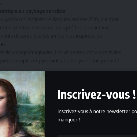
oumi
métrique au paysage sensible
e garden
en Angleterre dans les années 1730, qui s’est
lus la symétrie classique, mais préfère les chemins
timents décoratifs et les ambiances inspirées de
nes.
et de voyage imaginaire. Les visiteurs y découvrent des
godes, temples et pyramides, convoquant une pluralité
tocratique
 l’aspect plus intime des jardins privés vers la fin de
Inscrivez-vous !
oration, ils deviennent lieux pour se rencontrer, rêver et
cette mutation : vêtements plus légers, accessoires de
Inscrivez-vous à notre newsletter po
tisme ou du monde rustique. Le jardin s’impose comme un
manquer !
re entre nature, architecture et arts décoratifs.
es des Lumières, comme celles de Rousseau. De ce fait,