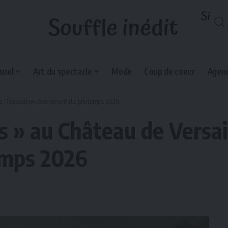
suel
Art du spectacle
Mode
Coup de coeur
Agend
es : l’exposition événement du printemps 2026
 » au Château de Versail
emps 2026