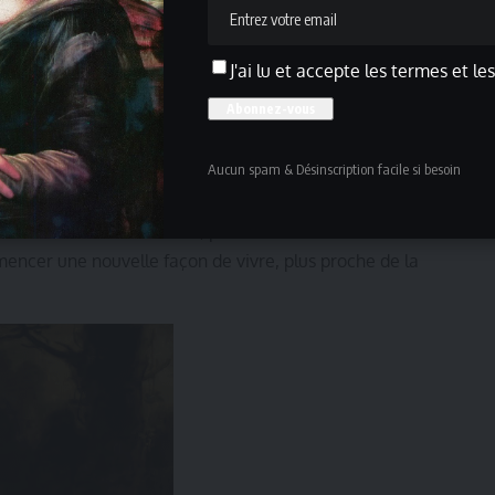
deviennent de vraies expériences, à la fois belles et
J'ai lu et accepte les termes et le
on commandés par Marie-Antoinette, l’exposition montre le
du jardin paysager. Dès 1774, l’architecte Richard Mique
Aucun spam & Désinscription facile si besoin
un paysage de lacs, grottes et rivières ponctué de
e, le Temple de l’Amour ou le Hameau de la Reine.
 et les rencontres sociales, permettait à la cour de se
mencer une nouvelle façon de vivre, plus proche de la