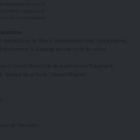
The Metropolitan Museum of
(1733-1808) La Baignade et
f Art, Dist. GrandPalaisRmn
 lumineuse
e des espaces de fête et d’émerveillement. Des lumières,
on transforment le paysage en une sorte de scène
ux d’Hubert Robert ou de Jean-Honoré Fragonard,
, typique de la fin de l’Ancien Régime.
so
au de Versailles