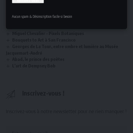
Dimanche : Fermé
Plus d’informations
Aucun spam & Désinscription facile si besoin
Lire aussi
Miguel Chevalier – Pixels Botaniques
Bouquets to Art à San Francisco
Georges de La Tour, entre ombre et lumière au Musée
Jacquemart-André
Abad, le prince des poètes
L’art de Dempsey Bob
Inscrivez-vous !
Inscrivez-vous à notre newsletter pour ne rien manquer !