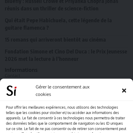
Bluefly : Russell Crowe et Priyanka Chopra Jonas
réunis dans un thriller de science-fiction
Qui était Pepe Habichuela, cette légende de la
guitare flamenca ?
15 romans qui arriveront bientôt au cinéma
Fondation Simone et Cino Del Duca : le Prix Jeunesse
2026 met la lecture à l’honneur
Informations
Contact
A propos de Souffle inédit
Gérer le consentement aux
cookies
L’équipe
Mentions légales
Pour offrir les meilleures expériences, nous utilisons des technologies
telles que les cookies pour stocker et/ou accéder aux informations des
Sitemap
appareils. Le fait de consentir à ces technologies nous permettra de traiter
des données telles que le comportement de navigation ou les ID uniques
sur ce site. Le fait de ne pas consentir ou de retirer son consentement peut
Envoyez-nous vos créations artisitiques