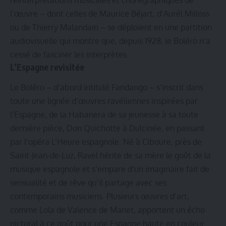
réinterprétations musicales et chorégraphiques de
l’œuvre – dont celles de Maurice Béjart, d’Aurél Milloss
ou de Thierry Malandain – se déploient en une partition
audiovisuelle qui montre que, depuis 1928, le Boléro n’a
cessé de fasciner les interprètes.
L’Espagne revisitée
Le Boléro – d’abord intitulé Fandango – s’inscrit dans
toute une lignée d’œuvres ravéliennes inspirées par
l’Espagne, de la Habanera de sa jeunesse à sa toute
dernière pièce, Don Quichotte à Dulcinée, en passant
par l’opéra L’Heure espagnole. Né à Ciboure, près de
Saint-Jean-de-Luz, Ravel hérite de sa mère le goût de la
musique espagnole et s’empare d’un imaginaire fait de
sensualité et de rêve qu’il partage avec ses
contemporains musiciens. Plusieurs œuvres d’art,
comme Lola de Valence de Manet, apportent un écho
pictural à ce goût pour une Espagne haute en couleur.