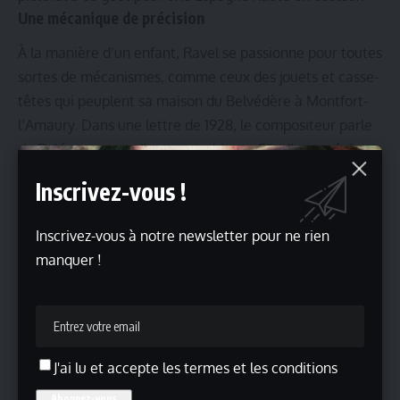
Une mécanique de précision
À la manière d’un enfant, Ravel se passionne pour toutes
sortes de mécanismes, comme ceux des jouets et casse-
têtes qui peuplent sa maison du Belvédère à Montfort-
l’Amaury. Dans une lettre de 1928, le compositeur parle
du Boléro comme d’une « machine ». Fils d’un ingénieur-
inventeur, soucieux du moindre détail d’écriture et
Inscrivez-vous !
d’orchestration, Ravel excelle dans la production
d’œuvres ciselées au mécanisme à la fois implacable et
Inscrivez-vous à notre newsletter pour ne rien
subtil, comme le Boléro. Il partage cette fascination
manquer !
avec de nombreux artistes de son temps, comme
František Kupka ou Fernand Léger.
Commissaire : Pierre Korzilius
Conseillère musicale : Lucie Kayas
Plus d’informations
J'ai lu et accepte les termes et les conditions
Lire aussi