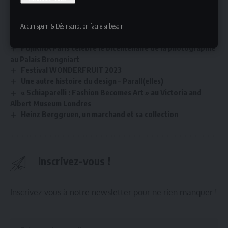
Souffle inédit
Magazine d’art et de culture
Une invitation à vivre l’art
Aucun spam & Désinscription facile si besoin
FUJIKINA Paris célèbre le bicentenaire de la photographie
au Palais Brongniart
Festival WONDERFRUIT 2023
Une autre histoire du design – Parall(elles)
« Schiaparelli : Fashion Becomes Art » au Victoria and
Albert Museum Londres
Heinz Berggruen, un marchand et sa collection
Inscrivez-vous !
Inscrivez-vous à notre newsletter pour ne rien manquer !