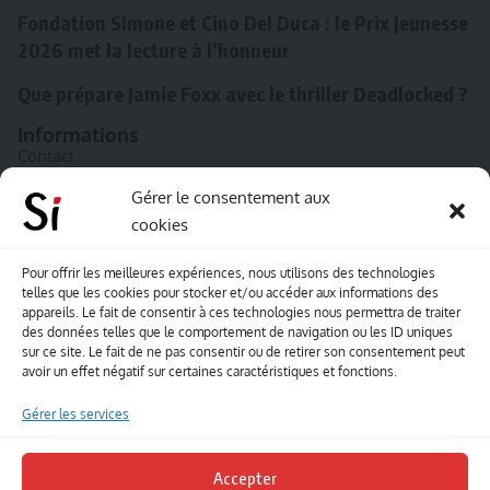
Fondation Simone et Cino Del Duca : le Prix Jeunesse
2026 met la lecture à l’honneur
Que prépare Jamie Foxx avec le thriller Deadlocked ?
Informations
Contact
A propos de Souffle inédit
Gérer le consentement aux
cookies
L’équipe
Mentions légales
Pour offrir les meilleures expériences, nous utilisons des technologies
telles que les cookies pour stocker et/ou accéder aux informations des
Sitemap
appareils. Le fait de consentir à ces technologies nous permettra de traiter
des données telles que le comportement de navigation ou les ID uniques
sur ce site. Le fait de ne pas consentir ou de retirer son consentement peut
Envoyez-nous vos créations artisitiques
avoir un effet négatif sur certaines caractéristiques et fonctions.
Envie que vos votre contenu soit publié sur le site
Gérer les services
Souffle inédit ? Envoyez-nous vos créations !
Accepter