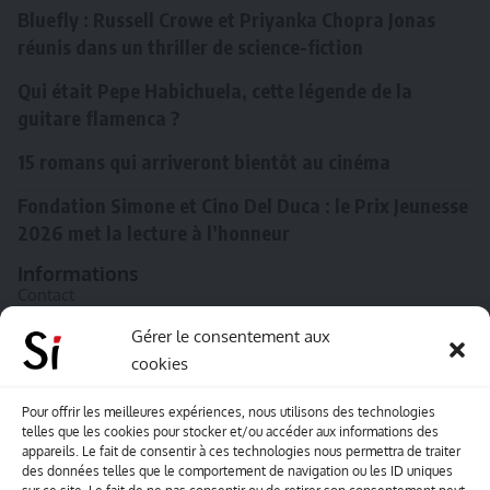
Bluefly : Russell Crowe et Priyanka Chopra Jonas
réunis dans un thriller de science-fiction
Qui était Pepe Habichuela, cette légende de la
guitare flamenca ?
15 romans qui arriveront bientôt au cinéma
Fondation Simone et Cino Del Duca : le Prix Jeunesse
2026 met la lecture à l’honneur
Informations
Contact
A propos de Souffle inédit
Gérer le consentement aux
cookies
L’équipe
Mentions légales
Pour offrir les meilleures expériences, nous utilisons des technologies
telles que les cookies pour stocker et/ou accéder aux informations des
Sitemap
appareils. Le fait de consentir à ces technologies nous permettra de traiter
des données telles que le comportement de navigation ou les ID uniques