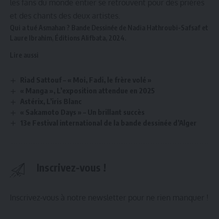
les fans du monde entier se retrouvent pour des prières
et des chants des deux artistes.
Qui a tué Asmahan ? Bande Dessinée de Nadia Hathroubi-Safsaf et
Laure Ibrahim,
Éditions Alifbata
, 2024.
Lire aussi
Riad Sattouf – « Moi, Fadi, le frère volé »
« Manga », L’exposition attendue en 2025
Astérix, L’iris Blanc
« Sakamoto Days » – Un brillant succès
13e Festival international de la bande dessinée d’Alger
Inscrivez-vous !
Inscrivez-vous à notre newsletter pour ne rien manquer !