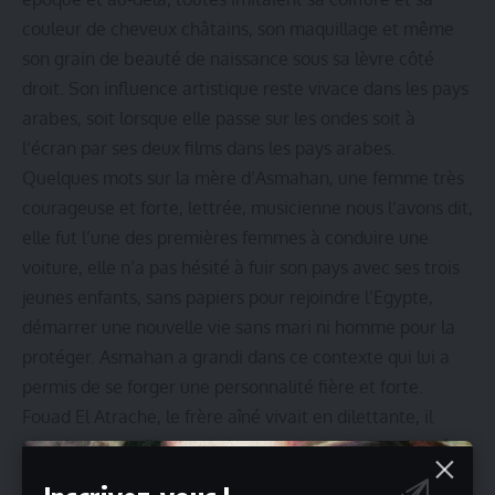
couleur de cheveux châtains, son maquillage et même
son grain de beauté de naissance sous sa lèvre côté
droit. Son influence artistique reste vivace dans les pays
arabes, soit lorsque elle passe sur les ondes soit à
l’écran par ses deux films dans les pays arabes.
Quelques mots sur la mère d’Asmahan, une femme très
courageuse et forte, lettrée, musicienne nous l’avons dit,
elle fut l’une des premières femmes à conduire une
voiture, elle n’a pas hésité à fuir son pays avec ses trois
jeunes enfants, sans papiers pour rejoindre l’Egypte,
démarrer une nouvelle vie sans mari ni homme pour la
protéger. Asmahan a grandi dans ce contexte qui lui a
permis de se forger une personnalité fière et forte.
Fouad El Atrache, le frère aîné vivait en dilettante, il
n’avait aucune fibre artistique musicale, il s’est donné
pour mission d’être celui qui défend les us et coutumes