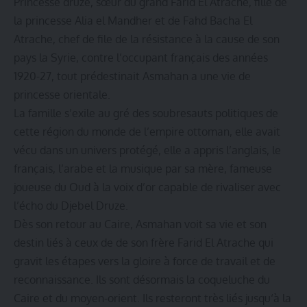
Princesse druze, sœur du grand Farid El Atrache, fille de
la princesse Alia el Mandher et de Fahd Bacha El
Atrache, chef de file de la résistance à la cause de son
pays la Syrie, contre l’occupant français des années
1920-27, tout prédestinait Asmahan a une vie de
princesse orientale.
La famille s’exile au gré des soubresauts politiques de
cette région du monde de l’empire ottoman, elle avait
vécu dans un univers protégé, elle a appris l’anglais, le
français, l’arabe et la musique par sa mère, fameuse
joueuse du Oud à la voix d’or capable de rivaliser avec
l’écho du Djebel Druze.
Dès son retour au Caire, Asmahan voit sa vie et son
destin liés à ceux de de son frère Farid El Atrache qui
gravit les étapes vers la gloire à force de travail et de
reconnaissance. Ils sont désormais la coqueluche du
Caire et du moyen-orient. Ils resteront très liés jusqu‘à la