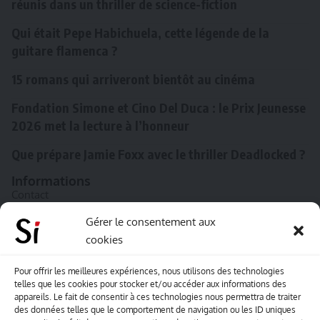
réunis dans un thriller de science-fiction
Qui était Pepe Habichuela, cette légende de la
guitare flamenca ?
15 romans qui arriveront bientôt au cinéma
Fondation Simone et Cino Del Duca : le Prix Jeunesse
2026 met la lecture à l’honneur
Que prépare Jamie Foxx avec le thriller Deadlocked ?
Informations
Contact
A propos de Souffle inédit
Gérer le consentement aux
cookies
L’équipe
Mentions légales
Pour offrir les meilleures expériences, nous utilisons des technologies
telles que les cookies pour stocker et/ou accéder aux informations des
Sitemap
appareils. Le fait de consentir à ces technologies nous permettra de traiter
des données telles que le comportement de navigation ou les ID uniques