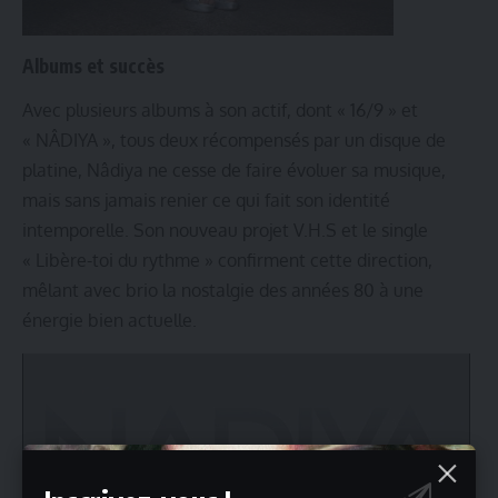
Albums et succès
Avec plusieurs albums à son actif, dont « 16/9 » et
« NÂDIYA », tous deux récompensés par un disque de
platine, Nâdiya ne cesse de faire évoluer sa musique,
mais sans jamais renier ce qui fait son identité
intemporelle. Son nouveau projet V.H.S et le single
« Libère-toi du rythme » confirment cette direction,
mêlant avec brio la nostalgie des années 80 à une
énergie bien actuelle.