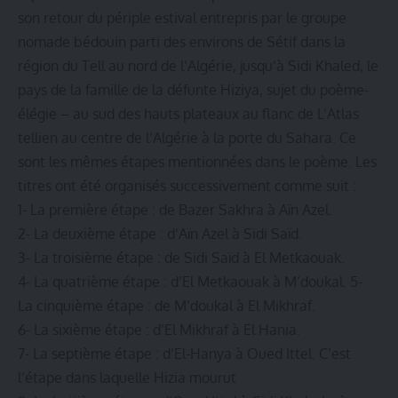
son retour du périple estival entrepris par le groupe
nomade bédouin parti des environs de Sétif dans la
région du Tell au nord de l’Algérie, jusqu’à Sidi Khaled, le
pays de la famille de la défunte Hiziya, sujet du poème-
élégie – au sud des hauts plateaux au flanc de L’Atlas
tellien au centre de l’Algérie à la porte du Sahara. Ce
sont les mêmes étapes mentionnées dans le poème. Les
titres ont été organisés successivement comme suit :
1- La première étape : de Bazer Sakhra à Aïn Azel.
2- La deuxième étape : d’Aïn Azel à Sidi Saïd.
3- La troisième étape : de Sidi Saïd à El Metkaouak.
4- La quatrième étape : d’El Metkaouak à M’doukal. 5-
La cinquième étape : de M’doukal à El Mikhraf.
6- La sixième étape : d’El Mikhraf à El Hania.
7- La septième étape : d’El-Hanya à Oued Ittel. C’est
l’étape dans laquelle Hizia mourut