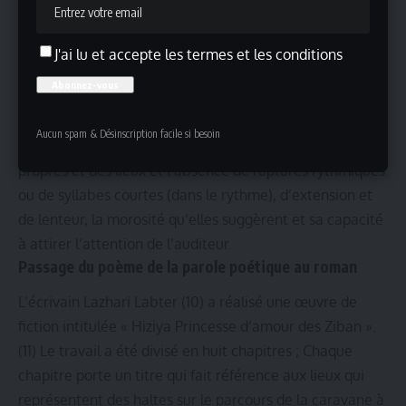
souvent tristes ou mélancoliques, mais dont l’effet est
saisissant. » (9)
J'ai lu et accepte les termes et les conditions
Le texte cité fait référence aux éléments présents dans
le poème Hiziya représentés dans la nature de l’espace
auquel renvoie le poème, la description du parcours, la
Aucun spam & Désinscription facile si besoin
désignation des lieux de haltes, la mention des noms
propres et des lieux et l’absence de ruptures rythmiques
ou de syllabes courtes (dans le rythme), d’extension et
de lenteur, la morosité qu’elles suggèrent et sa capacité
à attirer l’attention de l’auditeur.
Passage du poème de la parole poétique au roman
L’écrivain Lazhari Labter (10) a réalisé une œuvre de
fiction intitulée « Hiziya Princesse d’amour des Ziban ».
(11) Le travail a été divisé en huit chapitres ; Chaque
chapitre porte un titre qui fait référence aux lieux qui
représentent des haltes sur le parcours de la caravane à