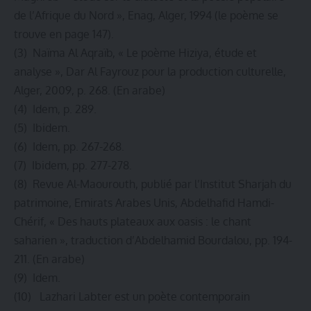
de l’Afrique du Nord », Enag, Alger, 1994 (le poème se
trouve en page 147).
(3) Naïma Al Aqraïb, « Le poème Hiziya, étude et
analyse », Dar Al Fayrouz pour la production culturelle,
Alger, 2009, p. 268. (En arabe)
(4) Idem, p. 289.
(5) Ibidem.
(6) Idem, pp. 267-268.
(7) Ibidem, pp. 277-278.
(8) Revue Al-Maourouth, publié par l’Institut Sharjah du
patrimoine, Emirats Arabes Unis, Abdelhafid Hamdi-
Chérif, « Des hauts plateaux aux oasis : le chant
saharien », traduction d’Abdelhamid Bourdalou, pp. 194-
211. (En arabe)
(9) Idem.
(10) Lazhari Labter est un poète contemporain