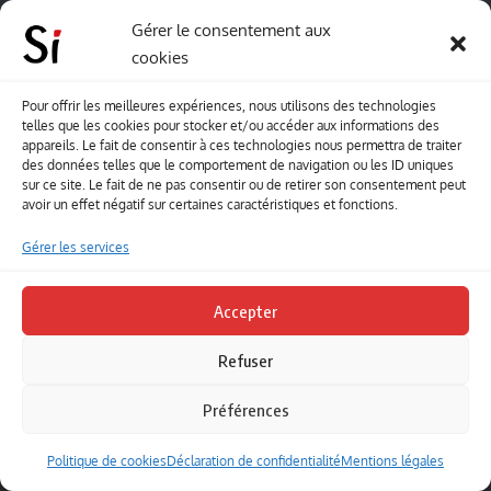
Vous aimerez aussi
Gérer le consentement aux
cookies
Christian Bobin chante la vie
26 novembre 2022
Pour offrir les meilleures expériences, nous utilisons des technologies
telles que les cookies pour stocker et/ou accéder aux informations des
Éric Allard – Mercredi en Poésie
appareils. Le fait de consentir à ces technologies nous permettra de traiter
7 février 2024
des données telles que le comportement de navigation ou les ID uniques
sur ce site. Le fait de ne pas consentir ou de retirer son consentement peut
Mercredi en poésie Grégory RATEAU
avoir un effet négatif sur certaines caractéristiques et fonctions.
4 octobre 2023
Gérer les services
Accepter
Refuser
Préférences
Abonnez-vous à Souffle inédit
Politique de cookies
Déclaration de confidentialité
Mentions légales