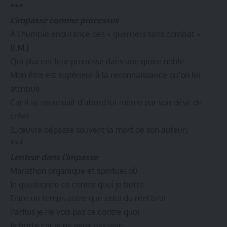
***
L’impasse comme processus
À l’humble endurance des « guerriers sans combat »
(I.M.)
Qui placent leur prouesse dans une gloire noble
Mon être est supérieur à la reconnaissance qu’on lui
attribue
Car il se reconnaît d’abord lui-même par son désir de
créer
(L’œuvre dépasse souvent la mort de son auteur)
***
Lenteur dans l’impasse
Marathon organique et spirituel où
Je questionne ce contre quoi je butte
Dans un temps autre que celui du réel brut
Parfois je ne vois pas ce contre quoi
Je butte car je ne veux pas voir