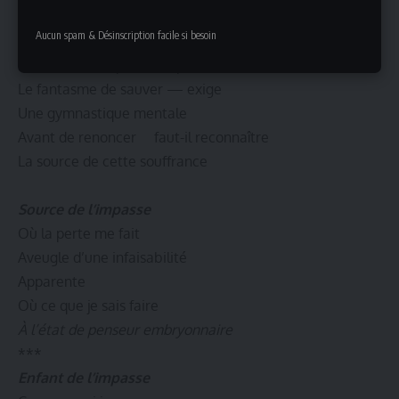
Demande qu’on s’y attache pour
Aucun spam & Désinscription facile si besoin
S’en détacher : la peur de ne pas
Pouvoir sauver par exemple —
Le fantasme de sauver — exige
Une gymnastique mentale
Avant de renoncer faut-il reconnaître
La source de cette souffrance
Source de l’impasse
Où la perte me fait
Aveugle d’une infaisabilité
Apparente
Où ce que je sais faire
À l’état de penseur embryonnaire
***
Enfant de l’impasse