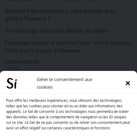
Qui était Pepe Habichuela, cette légende de la
guitare flamenca ?
15 romans qui arriveront bientôt au cinéma
Fondation Simone et Cino Del Duca : le Prix Jeunesse
2026 met la lecture à l’honneur
Informations
Contact
A propos de Souffle inédit
Gérer le consentement aux
cookies
L’équipe
Mentions légales
Pour offrir les meilleures expériences, nous utilisons des technologies
telles que les cookies pour stocker et/ou accéder aux informations des
Sitemap
appareils. Le fait de consentir à ces technologies nous permettra de traiter
des données telles que le comportement de navigation ou les ID uniques
sur ce site. Le fait de ne pas consentir ou de retirer son consentement peut
Envoyez-nous vos créations artisitiques
avoir un effet négatif sur certaines caractéristiques et fonctions.