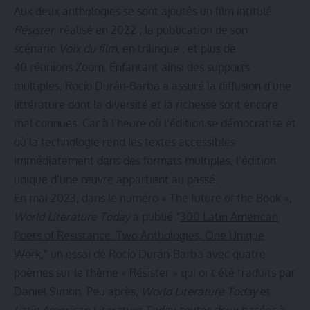
Aux deux anthologies se sont ajoutés un
film
intitulé
Résister
, réalisé en 2022 ; la publication de son
scénario
Voix du film
, en trilingue ; et plus de
40
réunions
Zoom. Enfantant ainsi des supports
multiples, Rocío Durán-Barba a assuré la diffusion d’une
littérature dont la diversité et la richesse sont encore
mal connues. Car à l’heure où l’édition se démocratise et
où la technologie rend les textes accessibles
immédiatement dans des formats multiples, l’édition
unique d’une œuvre appartient au passé.
En mai 2023, dans le numéro « The future of the Book »,
World Literature Today
a publié
“
300 Latin American
Poets of Resistance: Two Anthologies, One Unique
Work
,”
un essai de Rocío Durán-Barba avec quatre
poèmes sur le thème « Résister » qui ont été traduits par
Daniel Simon. Peu après,
World Literature Today
et