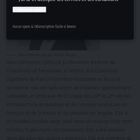
Aucun spam & Désinscription facile si besoin
Alice-Catherine Carls par Nathan Morgan
Alice-Catherine Carls est professeure émérite de
l’University of Tennessee at Martin aux États-Unis.
Diplômée de Paris I-Panthéon-Sorbonne et Paris IV-
Sorbonne, elle est spécialiste de l’histoire diplomatique,
e
e
culturelle, et littéraire de l’Europe des 20
et 21
siècles
et traductrice du polonais et de l’anglais américain en
français et du français et du polonais en anglais. Elle a
écrit/édité/traduit vingt-neuf livres et environ cinq cents
articles, traductions, et recensions. Elle a été publiée
dans dix pays sur quatre continents. Elle est membre du