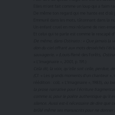
Elles m’ont fait comme un loup qui a faim ra
De même ton regard qui me hante est d’où j
Emmuré dans les mots, tâtonnant dans la nu
Un enfant cruel en moi réclame de rien ense
Et celui qui te parle est comme le rescapé d
De même, dans Ostinato : « Que jamais la vo
don du ciel offrant aux mots desséchés l’écla
sauvagerie. » (
Louis-René des Forêts,
Ostina
« L’Imaginaire », 2001, p. 191.)
Cela dit, la voix, qu’elle soit celle, perdue, 
(
Cf. « Les grands moments d’un chanteur », 
réédition : coll. « L’Imaginaire », 1983)
, ou b
la prose narrative pour l’écriture fragmentai
comme si, pour le poète authentique qu’il es
silence. Aussi est-il nécessaire de dire que c
brûlé même ses manuscrits pour ne donner à