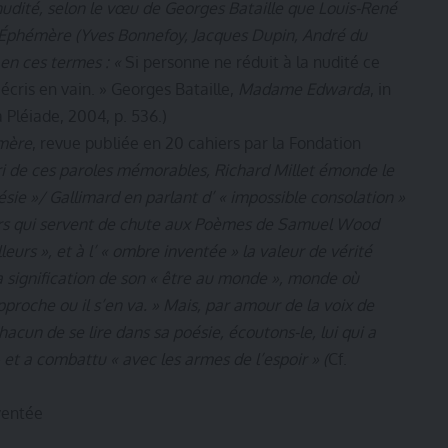
t nudité, selon le vœu de Georges Bataille que Louis-René
’Éphémère (Yves Bonnefoy, Jacques Dupin, André du
 en ces termes : «
Si personne ne réduit à la nudité ce
j’écris en vain. » Georges Bataille,
Madame Edwarda
, in
la Pléiade, 2004, p. 536.)
mère
, revue publiée en 20 cahiers par la Fondation
i de ces paroles mémorables, Richard Millet émonde le
sie »/ Gallimard en parlant d’ « impossible consolation »
 vers qui servent de chute aux Poèmes de Samuel Wood
leurs », et à l’ « ombre inventée » la valeur de vérité
a signification de son « être au monde », monde où
pproche ou il s’en va. » Mais, par amour de la voix de
acun de se lire dans sa poésie, écoutons-le, lui qui a
 et a combattu « avec les armes de l’espoir » (
Cf.
ventée