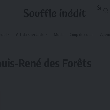
suel
Art du spectacle
Mode
Coup de coeur
Agend
ouis-René des Forêts