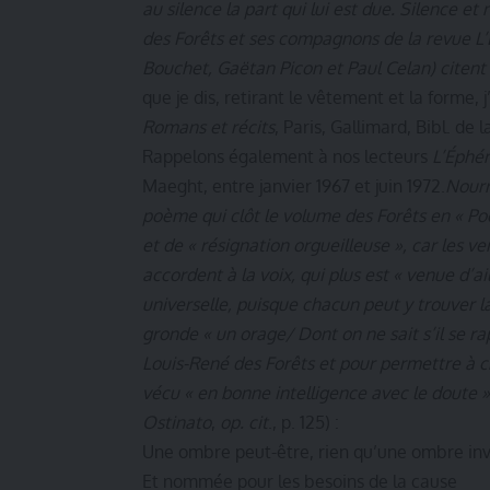
au silence la part qui lui est due. Silence e
des Forêts et ses compagnons de la revue L
Bouchet, Gaëtan Picon et Paul Celan) citent
que je dis, retirant le vêtement et la forme, 
Romans et récits
, Paris, Gallimard, Bibl. de 
Rappelons également à nos lecteurs
L’Éphé
Maeght, entre janvier 1967 et juin 1972.
Nourr
poème qui clôt le volume des Forêts en « Poé
et de « résignation orgueilleuse », car les
accordent à la voix, qui plus est « venue d’ail
universelle, puisque chacun peut y trouver l
gronde « un orage/ Dont on ne sait s’il se ra
Louis-René des Forêts et pour permettre à ch
vécu « en bonne intelligence avec le doute »
Ostinato
,
op. cit
., p. 125) :
Une ombre peut-être, rien qu’une ombre in
Et nommée pour les besoins de la cause