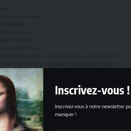
seau,
roulis d’un ruisseau.
 des éléments
ois ne rien dire.
jour de sa mort,
mer un nuage ? (p. 37)
le insuffisant, tant le souffle qui anime cet incipit paraît
euse, et la voix sûre, confiante, quasi-autoritaire. Ainsi,
ces vers comme un exorde épique. L’impératif (« Écoutez-
n ; Les a-t-on jamais vus… »), ainsi que le jeu des pronoms
Inscrivez-vous !
absent, mais qui ordonne et interroge, ce « vous »
u poète, et ce « il » qui « cherche à tâtons, mais
 trouver sa voix », contribuent à la mise en place d’un
Inscrivez-vous à notre newsletter po
ds aux canons de l’épopée, la stigmatise et la rejette du
manquer !
e dont elle se farde.
rs cités où Louis-René des Forêts nous révèle le mensonge