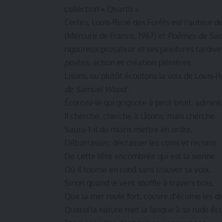
collection « Quarto ».
Certes, Louis-René des Forêts est l’auteur 
(Mercure de France, 1967) et
Poèmes de Sa
rigoureux prosateur et ses peintures tardives
poiêsis
, action et création plénières.
Lisons, ou plutôt écoutons la voix de Louis-R
de Samuel Wood
:
Écoutez-le qui grignote à petit bruit, admire
II cherche, cherche à tâtons, mais cherche.
Saura-t-il du moins mettre en ordre,
Débarrasser, décrasser les coins et recoins
De cette tête encombrée qui est la sienne
Où il tourne en rond sans trouver sa voix,
Sinon quand le vent souffle à travers bois,
Que la mer roule fort, couvre d’écume les di
Quand la nature met la langue à sa rude éc