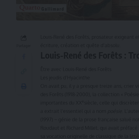
Louis-René des Forêts, prosateur exigeant et
écriture, création et quête d’absolu.
Partager
Louis-René des Forêts :
Tr
Être avec Louis-René des Forêts
Les jeudis d’Hyacinthe
On avait pu, il y a presque treize ans, crier 
des Forêts (1918-2000), la collection « Poési
e
importantes du XX
siècle, celle qui discrè
a extrait l’essentiel qui a nom
poésie
. L’aut
(1997) − génie de la prose française salué 
Roudaut et Richard Millet, qui avait préfacé 
sa vocation originelle de classique de la lit