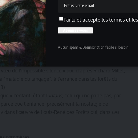
Oui, nous reconnaissons là l’auteur de ce terrible texte
né cette subtile analyse : « Bavarder, ce n’est pas
J'ai lu et accepte les termes et le
en empêchant la parole. Quand on bavarde, on ne dit rien de
n ne parle pas vraiment. […] » (« La parole vaine » est la
ur accompagner la réédition, en 1963, du
Bavard
, Paris,
Aucun spam & Désinscription facile si besoin
ment fait « vœu de silence », comme le soutient Pascal
lence
, Fontrfoide-le-Haut, Fata Morgana, 1985, réédition
 vœu de l’impossible silence » qui, d’après Richard Millet,
 “maladie du langage”, à l’errance dans les forêts du
3).
 que « l’enfant, étant l’
infans
, celui qui ne parle pas, par
t parce que l’enfance, précisément la nostalgie de
iv dans l’œuvre de Louis-René des Forêts qui, dans
Les
ntes commères