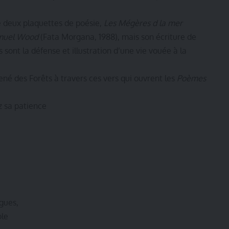
de deux plaquettes de poésie,
Les Mégères d la mer
muel Wood
(Fata Morgana, 1988), mais son écriture de
 sont la défense et illustration d’une vie vouée à la
ené des Forêts à travers ces vers qui ouvrent les
Poèmes
z sa patience
gues,
ole