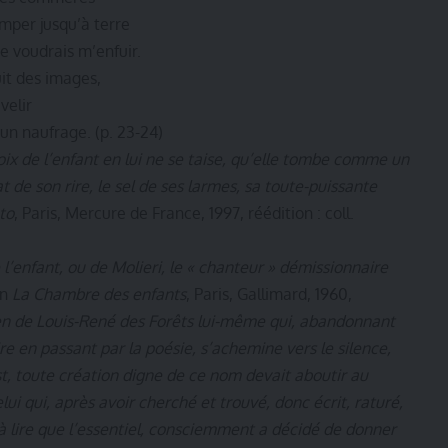
mper jusqu’à terre
e voudrais m’enfuir.
it des images,
velir
’un naufrage. (p. 23-24)
ix de l’enfant en lui ne se taise, qu’elle tombe comme un
t de son rire, le sel de ses larmes, sa toute-puissante
to
, Paris, Mercure de France, 1997, réédition : coll.
de l’enfant, ou de Molieri, le « chanteur » démissionnaire
in
La Chambre des enfants
, Paris, Gallimard, 1960,
ien de Louis-René des Forêts lui-même qui, abandonnant
re en passant par la poésie, s’achemine vers le silence,
t, toute création digne de ce nom devait aboutir au
elui qui, après avoir cherché et trouvé, donc écrit, raturé,
 lire que l’essentiel, consciemment a décidé de donner