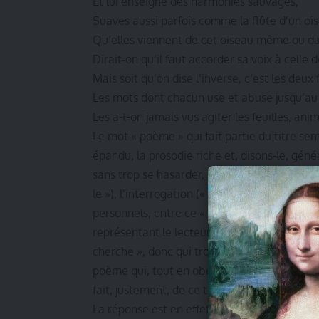
Et lui enseigne des harmonies sauvages,
Suaves aussi parfois comme la flûte d’un oi
Qu’elles viennent de cet oiseau même ou du 
Dirait-on qu’il faut accorder sa voix à celle
Mais soit qu’on dise l’inverse, c’est les deux f
Les mots dont chacun use et abuse jusqu’au 
Les a-t-on jamais vus agiter les feuilles, ani
Le mot « poème » qui fait partie du titre semb
épandu, la prosodie riche et, disons-le, génér
sans trop se hasarder, l’on peut considérer 
le »), l’interrogation (« Saura-t-il ; Dirait-o
personnels, entre ce « je » du poète certes 
représentant le lecteur subissant l’autorité d
cherche », donc qui trois fois cherche « sans
poème qui, tout en obéissant à bien des égar
fait, justement, de ce trop-plein de rhétoriqu
La réponse est en effet dans les derniers ve