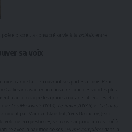
 poète discret, a consacré sa vie à la
poiêsis
, entre
ouver sa voix
victoire, car de fait, en ouvrant ses portes à Louis-René
e »/Gallimard avait enfin consacré l’une des voix les plus
tement a accompagné les grands courants littéraires et en
eur de
Les Mendiants
(1943),
Le Bavard
(1946) et
Ostinato
notamment par Maurice Blanchot, Yves Bonnefoy, Jean
le volume en question −, se trouve aujourd’hui restitué à
térature avec la parution de ses
Œuvres complètes
dans la