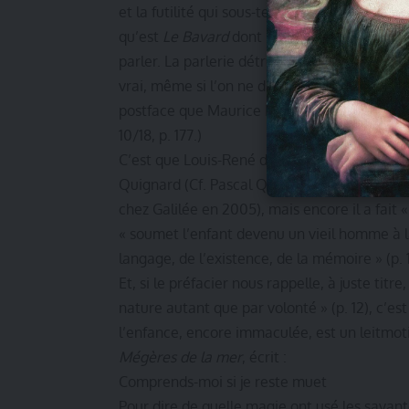
et la futilité qui sous-tendent « les mots ». 
qu’est
Le Bavard
dont Maurice Blanchot a don
parler. La parlerie détruit le silence tout 
vrai, même si l’on ne dit rien de faux, car l’o
postface que Maurice Blanchot a rédigée po
10/18, p. 177.)
C’est que Louis-René des Forêts a non seule
Quignard (Cf. Pascal Quignard,
Le vœu de si
chez Galilée en 2005), mais encore il a fait «
« soumet l’enfant devenu un vieil homme à la
langage, de l’existence, de la mémoire » (p. 1
Et, si le préfacier nous rappelle, à juste titre,
nature autant que par volonté » (p. 12), c’es
l’enfance, encore immaculée, est un leitmot
Mégères de la mer
, écrit :
Comprends-moi si je reste muet
Pour dire de quelle magie ont usé les sava