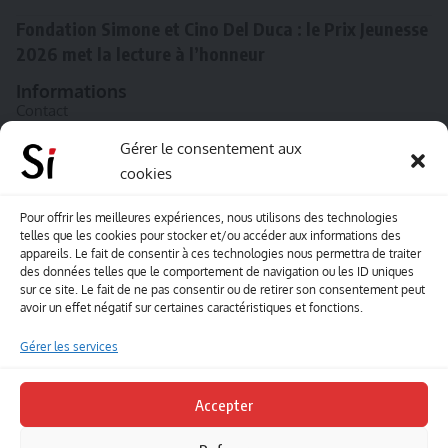
Fondation Simone et Cino Del Duca : le Prix Jeunesse
2026 met la lecture à l’honneur
Informations
Contact
A propos de Souffle inédit
Gérer le consentement aux
cookies
L’équipe
Mentions légales
Pour offrir les meilleures expériences, nous utilisons des technologies
telles que les cookies pour stocker et/ou accéder aux informations des
Sitemap
appareils. Le fait de consentir à ces technologies nous permettra de traiter
des données telles que le comportement de navigation ou les ID uniques
sur ce site. Le fait de ne pas consentir ou de retirer son consentement peut
Envoyez-nous vos créations artisitiques
avoir un effet négatif sur certaines caractéristiques et fonctions.
Envie que vos votre contenu soit publié sur le site
Gérer les services
Souffle inédit ? Envoyez-nous vos créations !
Accepter
Contact