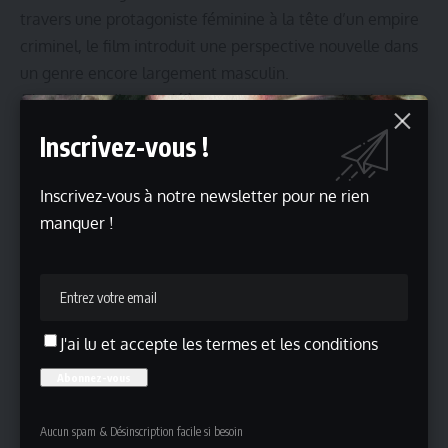
travers une protagoniste féminine à la tête d’un empire
criminel, le film introduit une perspective nouvelle dans
un genre encore largement masculin.
The Sicilian
s’inscrit déjà comme l’un des projets les plus
attendus du genre. Le tournage à venir devrait en
Inscrivez-vous !
révéler davantage sur l’ambition artistique et visuelle de
ce thriller aux racines classiques mais au souffle
Inscrivez-vous à notre newsletter pour ne rien
résolument moderne.
manquer !
Voltage Pictures
Lire aussi
Actualités
Selena Gomez rayonne dans « Only Murders in the
J'ai lu et accepte les termes et les conditions
Building » saison 5
Jennifer Garner et Reese Witherspoon assistent au
lancement de leur nouvelle série
« The Last Resort » : Daisy Ridley et Alden Ehrenreich au
Marché du Film de Cannes 2026
Aucun spam & Désinscription facile si besoin