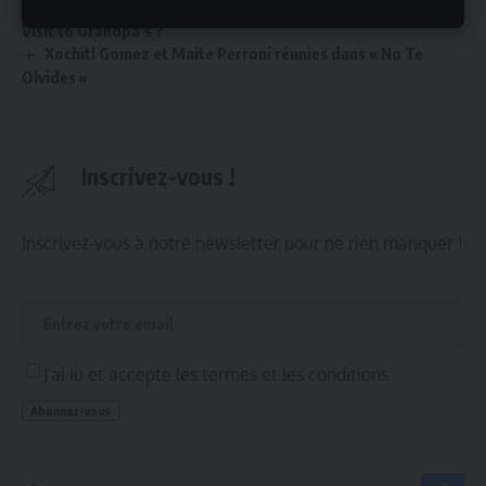
Anthony Hopkins : un retour aux racines galloises avec A
Visit to Grandpa’s ?
Xochitl Gomez et Maite Perroni réunies dans « No Te
Olvides »
Inscrivez-vous !
Inscrivez-vous à notre newsletter pour ne rien manquer !
J'ai lu et accepte les termes et les conditions