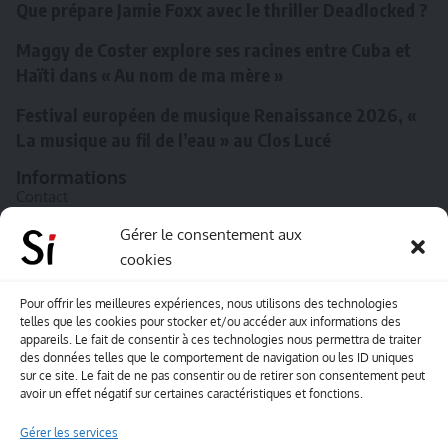
Que prépare Jamie Foxx avec le thriller Deadlocked ?
Maggy de Coster explore ses racines entre Cuba et
Haïti dans « Au nom de ma mère »
Festival européen de musique Renaissance 2026, «
La musique au fil de l’eau » au Clos Lucé
Informations
Contact
A propos de Souffle inédit
Gérer le consentement aux
cookies
L’équipe
Mentions légales
Pour offrir les meilleures expériences, nous utilisons des technologies
telles que les cookies pour stocker et/ou accéder aux informations des
Sitemap
appareils. Le fait de consentir à ces technologies nous permettra de traiter
des données telles que le comportement de navigation ou les ID uniques
sur ce site. Le fait de ne pas consentir ou de retirer son consentement peut
Envoyez-nous vos créations artisitiques
avoir un effet négatif sur certaines caractéristiques et fonctions.
Envie que vos votre contenu soit publié sur le site
Gérer les services