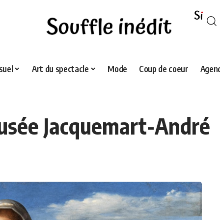
suel
Art du spectacle
Mode
Coup de coeur
Agend
Musée Jacquemart-André