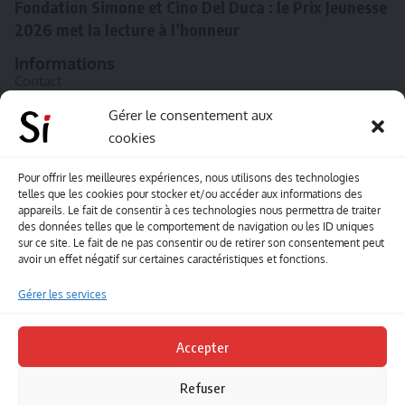
Fondation Simone et Cino Del Duca : le Prix Jeunesse
2026 met la lecture à l’honneur
Informations
Contact
A propos de Souffle inédit
Gérer le consentement aux
cookies
L’équipe
Mentions légales
Pour offrir les meilleures expériences, nous utilisons des technologies
telles que les cookies pour stocker et/ou accéder aux informations des
Sitemap
appareils. Le fait de consentir à ces technologies nous permettra de traiter
des données telles que le comportement de navigation ou les ID uniques
sur ce site. Le fait de ne pas consentir ou de retirer son consentement peut
Envoyez-nous vos créations artisitiques
avoir un effet négatif sur certaines caractéristiques et fonctions.
Envie que vos votre contenu soit publié sur le site
Gérer les services
Souffle inédit ? Envoyez-nous vos créations !
Accepter
Contact
Refuser