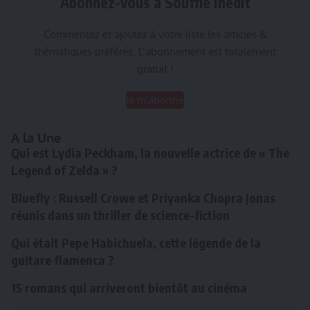
Abonnez-vous à Souffle inédit
Commentez et ajoutez à votre liste les articles &
thématiques préférés. L’abonnement est totalement
gratuit !
Je m'abonne
A la Une
Qui est Lydia Peckham, la nouvelle actrice de « The
Legend of Zelda » ?
Bluefly : Russell Crowe et Priyanka Chopra Jonas
réunis dans un thriller de science-fiction
Qui était Pepe Habichuela, cette légende de la
guitare flamenca ?
15 romans qui arriveront bientôt au cinéma