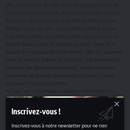
plus, il faut parler du style. Dans un paysage saturé de
commentaires immédiats, de prose numérique souvent
brutale et approximative, Amin Ben Khaled conserve
quelque chose de rare : une confiance dans la phrase.
Cela peut sembler secondaire, mais rien ne l’est ici. La
qualité d’une langue dit toujours quelque chose de la
qualité du regard porté sur le monde. Chez lui, la phrase
cherche moins à frapper qu’à éclairer. Elle procède par
nuances, par déplacements subtils, parfois même par
une forme de gravité contenue qui rappelle certains
essayistes français d’autrefois.
Au fond, cet « Abécédaire tunisien » mérite d’être lu
pour ce qu’il est réellement : non une simple tribune
d’actualité, mais le symptôme d’un retour discret de
Inscrivez-vous !
l’essai intellectuel tunisien. Un essai qui accepte enfin la
complexité historique, la fragilité politique et l’ambiguïté
Inscrivez-vous à notre newsletter pour ne rien