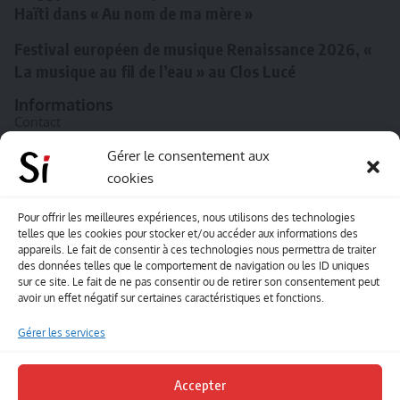
Haïti dans « Au nom de ma mère »
Festival européen de musique Renaissance 2026, «
La musique au fil de l’eau » au Clos Lucé
Informations
Contact
A propos de Souffle inédit
Gérer le consentement aux
cookies
L’équipe
Mentions légales
Pour offrir les meilleures expériences, nous utilisons des technologies
telles que les cookies pour stocker et/ou accéder aux informations des
Sitemap
appareils. Le fait de consentir à ces technologies nous permettra de traiter
des données telles que le comportement de navigation ou les ID uniques
sur ce site. Le fait de ne pas consentir ou de retirer son consentement peut
Envoyez-nous vos créations artisitiques
avoir un effet négatif sur certaines caractéristiques et fonctions.
Envie que vos votre contenu soit publié sur le site
Gérer les services
Souffle inédit ? Envoyez-nous vos créations !
Accepter
Contact