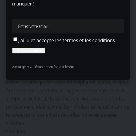
humaine comme matière première de la réflexion. Et
manquer !
cela, dans la Tunisie d’aujourd’hui, est déjà beaucoup.
Certes, il mérite d’être lu et étudié, mais également
traduit en arabe littéral et en dialectal tunisien, question
de mieux saisir les subtilités de la chose, pas seulement
J'ai lu et accepte les termes et les conditions
la poétique du traduire, mais encore notre propre
langue, dont Maître Ben Khaled dit ceci qui nous semble
faire mouche : « Le Tunisien parle arabe, français,
dialecte, sarcasme et désespoir dans la même phrase. »
Aucun spam & Désinscription facile si besoin
Il y aurait des ajouts à faire, à commencer par les deux
lettres de plus qui enrichissent l’alphabet arabe, et peut-
être beaucoup de mots, d’images, de concepts vont-ils
s’imposer du fait de la traduction. Nous soufflons cette
proposition à Maître Amin Ben Khaled, en le félicitant de
nouveau pour ses efforts de réflexion et de pensée
créative.
Lire aussi