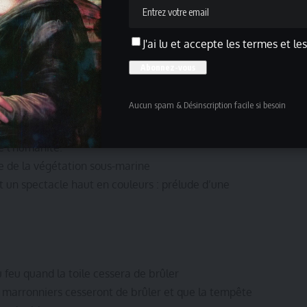
un peintre en vacances ?
J'ai lu et accepte les termes et le
bodan Peskirevic
infinitude
Aucun spam & Désinscription facile si besoin
uoise
e toutes les couleurs,
de l’humanité.
ce de la végétation sous-marine
 un spectacle haut en couleurs : prélude d’une
u feu quand la toile cessera de brûler
s marronniers cesseront de brûler et que la tempête