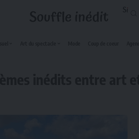
suel
Art du spectacle
Mode
Coup de coeur
Agend
èmes inédits entre art e