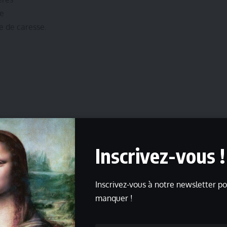
ue
de de caresse.
es
Inscrivez-vous !
ne liseré de blanc
Inscrivez-vous à notre newsletter po
 de l’ombre
manquer !
e main avec bonhomie