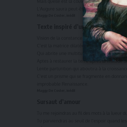
Mais quelle est la couleur des sentiments d’
L’Augure saura peut-être y répondre
Maggy De Coster, inédit
Texte inspiré d’un tableau de Slo
Vision de la constance de l’Univers dans son 
C’est la matrice dilatée d’une mer bleu turq
Qui abrite une multitude d’êtres singuliers d
Aptes à restaurer la terre après la finitude 
Lente parturition qui aboutira à la croissan
C’est un prisme qui se fragmente en donnant
improbable Renaissance.
Maggy De Coster, inédit
Sursaut d’amour
Tu me rejoindras au fil des mots à la lueur d
Tu parviendras au seuil de l’espoir quand le