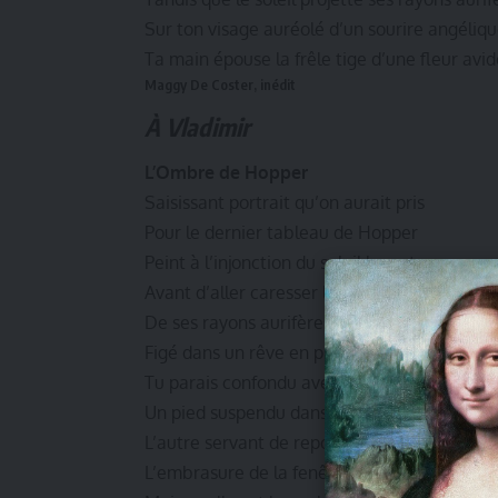
Sur ton visage auréolé d’un sourire angéliq
Ta main épouse la frêle tige d’une fleur avi
Maggy De Coster, inédit
À Vladimir
L’Ombre de Hopper
Saisissant portrait qu’on aurait pris
Pour le dernier tableau de Hopper
Peint à l’injonction du soleil levant
Avant d’aller caresser la mer
De ses rayons aurifères et dorloter les vagu
Figé dans un rêve en pleine journée estivale
Tu parais confondu avec le décor bleu et jau
Un pied suspendu dans le vide auquel il fait
L’autre servant de reposoir à une main
L’embrasure de la fenêtre accueille l’autr