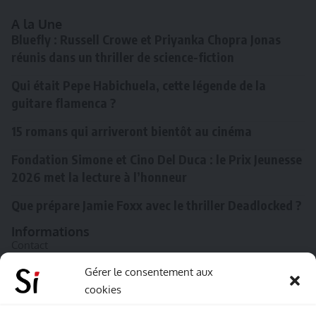
A la Une
Bluefly : Russell Crowe et Priyanka Chopra Jonas
réunis dans un thriller de science-fiction
Qui était Pepe Habichuela, cette légende de la
guitare flamenca ?
15 romans qui arriveront bientôt au cinéma
Fondation Simone et Cino Del Duca : le Prix Jeunesse
2026 met la lecture à l’honneur
Que prépare Jamie Foxx avec le thriller Deadlocked ?
Informations
Contact
A propos de Souffle inédit
Gérer le consentement aux
cookies
L’équipe
Mentions légales