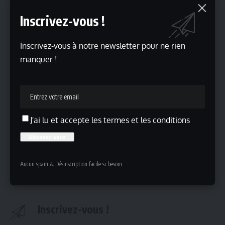
nombreux spectateurs, notamment pour son mélange
de fantastique, de romance et d’histoire familiale.
Inscrivez-vous !
VARIETY
Lire aussi
Inscrivez-vous à notre newsletter pour ne rien
Actualités
manquer !
Project Hail Mary : Ryan Gosling en mission dans l’espace
« Suits LA » retour de Gabriel Macht dans son rôle de
Harvey Specter
« White Lies » : ce que l’on sait du nouveau film d’Oliver
J'ai lu et accepte les termes et les conditions
Stone
Nancy Meyers prépare son retour avec Penélope Cruz,
Owen Wilson, Kieran Culkin, Jude Law et Emma Mackey
Cannes 2026 : « La Bataille de Gaulle : L’Âge de fer »
apparaît comme un pari majeur du cinéma français
Aucun spam & Désinscription facile si besoin
Inscrivez-vous !