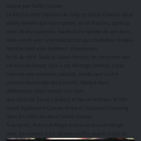
réalisé par Griffin Dunne.
Le film raconte l’histoire de Sally et Gillian Owens, deux
sœurs élevées par leurs tantes, Jet et Frances, après la
mort de leurs parents. Issues d’une famille de sorcières,
elles vivent avec une malédiction qui condamne chaque
homme dont elles tombent amoureuses.
Au fil du récit, Sally et Gillian tentent de construire leur
vie tout en faisant face à cet héritage familial. L’une
cherche une existence paisible, tandis que l’autre
assume davantage ses pouvoirs. Malgré leurs
différences, elles restent très liées.
Aux côtés de Sandra Bullock et Nicole Kidman, le film
réunit également Dianne Wiest et Stockard Channing
dans les rôles des deux tantes Owens.
À sa sortie,
Practical Magic
a reçu un accueil mitigé.
Avec les années, il est devenu un film apprécié par de