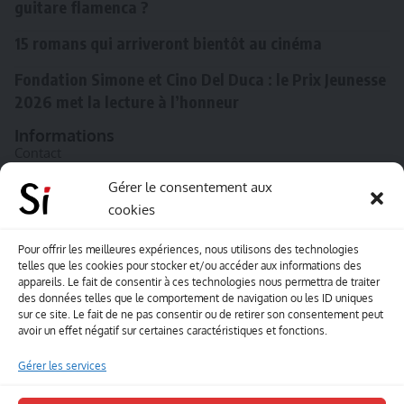
guitare flamenca ?
15 romans qui arriveront bientôt au cinéma
Fondation Simone et Cino Del Duca : le Prix Jeunesse
2026 met la lecture à l’honneur
Informations
Contact
A propos de Souffle inédit
Gérer le consentement aux
cookies
L’équipe
Mentions légales
Pour offrir les meilleures expériences, nous utilisons des technologies
telles que les cookies pour stocker et/ou accéder aux informations des
Sitemap
appareils. Le fait de consentir à ces technologies nous permettra de traiter
des données telles que le comportement de navigation ou les ID uniques
sur ce site. Le fait de ne pas consentir ou de retirer son consentement peut
Envoyez-nous vos créations artisitiques
avoir un effet négatif sur certaines caractéristiques et fonctions.
Envie que vos votre contenu soit publié sur le site
Gérer les services
Souffle inédit ? Envoyez-nous vos créations !