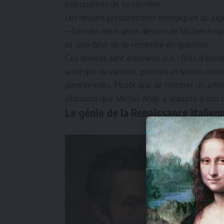
marquantes de sa carrière.
Les dessins préparatoires énergiques du Ju
– l’un des deux seuls dessins de Michel-An
et son désir de se remettre en question.
Ces œuvres sont exposées aux côtés d’étude
ainsi que de dessins, poèmes et lettres intim
personnelles. Plutôt que de montrer un arti
étonnant que Michel-Ange a apporté à son œ
Le génie de la Renaissance italien