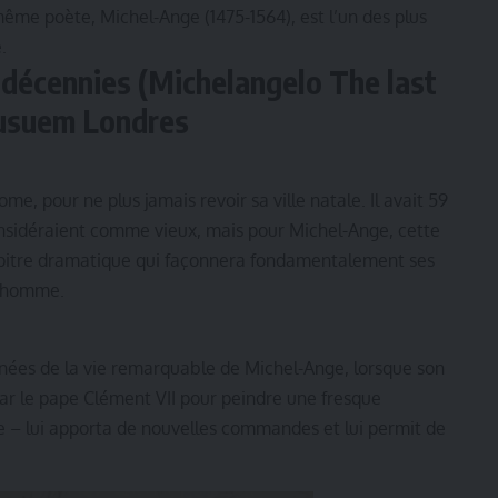
même poète, Michel-Ange (1475-1564), est l’un des plus
.
s décennies
(Michelangelo The last
Musuem Londres
e, pour ne plus jamais revoir sa ville natale. Il avait 59
sidéraient comme vieux, mais pour Michel-Ange, cette
pitre dramatique qui façonnera fondamentalement ses
u’homme.
nnées de la vie remarquable de Michel-Ange, lorsque son
ar le pape Clément VII pour peindre une fresque
e – lui apporta de nouvelles commandes et lui permit de