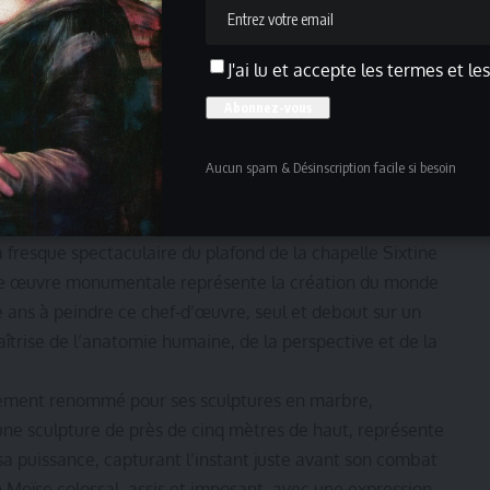
J'ai lu et accepte les termes et le
ienne, émerge tel un titan parmi les artistes de son
Aucun spam & Désinscription facile si besoin
ait destiné à devenir l’un des plus grands artistes de tous
re et l’architecture d’une manière inégalée.
a fresque spectaculaire du plafond de la chapelle Sixtine
ette œuvre monumentale représente la création du monde
 ans à peindre ce chef-d’œuvre, seul et debout sur un
trise de l’anatomie humaine, de la perspective et de la
alement renommé pour ses sculptures en marbre,
ne sculpture de près de cinq mètres de haut, représente
sa puissance, capturant l’instant juste avant son combat
n Moïse colossal, assis et imposant, avec une expression