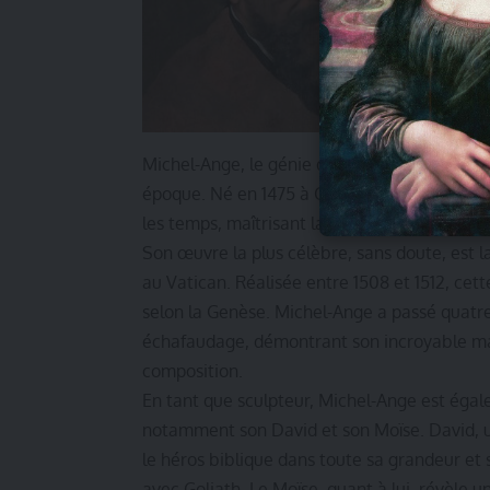
Michel-Ange, le génie de la Renaissance ital
époque. Né en 1475 à Caprese, en Italie, il ét
les temps, maîtrisant la sculpture, la peintu
Son œuvre la plus célèbre, sans doute, est l
au Vatican. Réalisée entre 1508 et 1512, c
selon la Genèse. Michel-Ange a passé quatre
échafaudage, démontrant son incroyable maî
composition.
En tant que sculpteur, Michel-Ange est ég
notamment son David et son Moïse. David, u
le héros biblique dans toute sa grandeur et 
avec Goliath. Le Moïse, quant à lui, révèle u