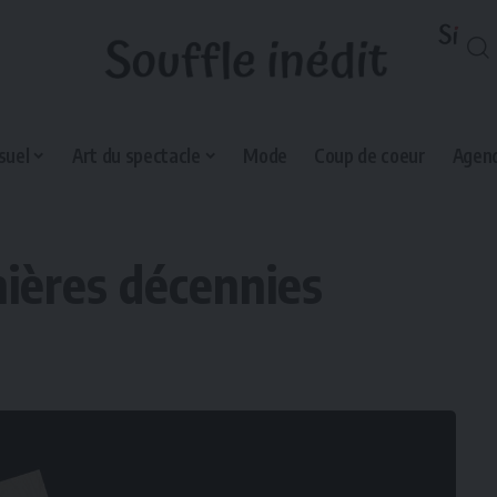
suel
Art du spectacle
Mode
Coup de coeur
Agend
nières décennies