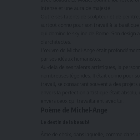
intense et une aura de majesté.
Outre ses talents de sculpteur et de peintre,
surtout connu pour son travail à la basilique
qui domine le skyline de Rome. Son design a
d’architectes.
L’œuvre de Michel-Ange était profondément i
par ses idéaux humanistes.
Au-delà de ses talents artistiques, la pers
nombreuses légendes. Il était connu pour so
travail, se consacrant souvent à des projet
envers la perfection artistique était absolu,
envers ceux qui travaillaient avec lui.
Poème de Michel-Ange
Le destin de la beauté
Âme de choix, dans laquelle, comme dans un