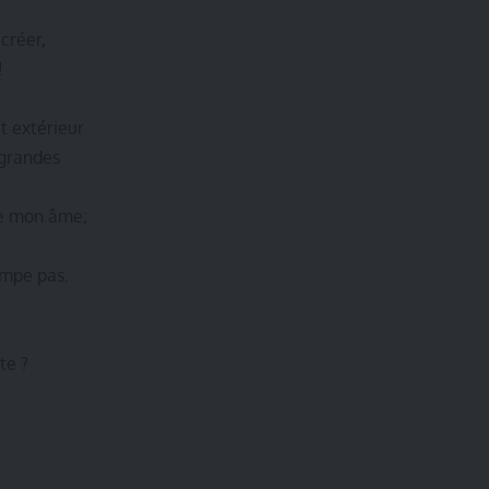
créer,
!
 extérieur
 grandes
ie mon âme;
ompe pas.
te ?