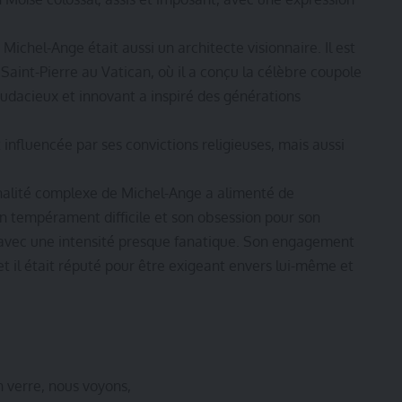
 Michel-Ange était aussi un architecte visionnaire. Il est
 Saint-Pierre au Vatican, où il a conçu la célèbre coupole
udacieux et innovant a inspiré des générations
nfluencée par ses convictions religieuses, mais aussi
onnalité complexe de Michel-Ange a alimenté de
n tempérament difficile et son obsession pour son
s avec une intensité presque fanatique. Son engagement
 et il était réputé pour être exigeant envers lui-même et
 verre, nous voyons,