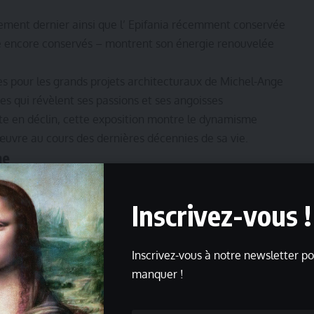
gement dernier ainsi que l’ Epifania récemment conservée
ge encore conservés – montrent son énergie renouvelée
s pour les grands projets architecturaux de Michel-Ange
es qui révèlent ses passions et ses angoisses
ste en déclin, cette exposition montre le dynamisme
uvre au cours des dernières décennies de sa vie.
ne
Inscrivez-vous !
Inscrivez-vous à notre newsletter po
manquer !