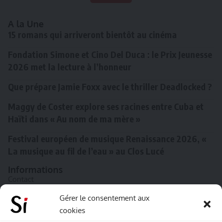
A la Une
15 romans qui arriveront bientôt au cinéma
Fondation Simone et Cino Del Duca : le Prix Jeunesse
2026 met la lecture à l’honneur
Que prépare Jamie Foxx avec le thriller Deadlocked ?
Maggy de Coster explore ses racines entre Cuba et
Haïti dans « Au nom de ma mère »
Festival européen de musique Renaissance 2026, «
La musique au fil de l’eau » au Clos Lucé
Informations
Contact
A propos de Souffle inédit
Gérer le consentement aux
cookies
L’équipe