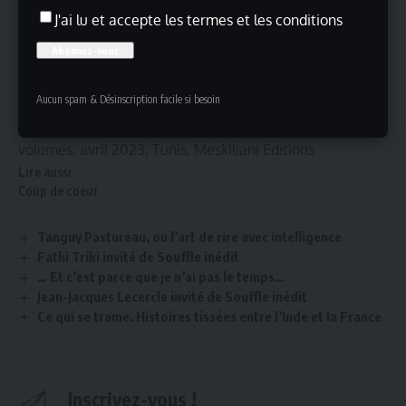
Beaucoup de choses méritent d’être évoqués à
J'ai lu et accepte les termes et les conditions
l’occasion de cette publication qui, nous le souhaitons,
sera à l’origine de traductions et divers travaux de
recherches sur le dialectal tunisien, ainsi que la
morphologie du conte et du folklore nationaux.
Aucun spam & Désinscription facile si besoin
Les Contes d’El Aroui
, présentation de Mohamed Jouili, 4
volumes, avril 2023, Tunis,
Meskiliani Editions
Lire aussi
Coup de coeur
Tanguy Pastureau, ou l’art de rire avec intelligence
Fathi Triki invité de Souffle inédit
… Et c’est parce que je n’ai pas le temps…
Jean-Jacques Lecercle invité de Souffle inédit
Ce qui se trame. Histoires tissées entre l’Inde et la France
Inscrivez-vous !