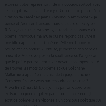
expressif, plus représentatif de ma douleur, surtout avec
le son guttural de la lettre « ح ». Ceci me fait penser à la
citation de l’Algérien Jean El-Mouhoub Amrouche : « Je
pense et j’écris en français, mais je pleure en kabyle ».
R.B
: « Je guette le rythme…/J’attends la naissance d’un
poème. /J’invoque ma muse qui ne répond pas. /C’est
une fille capricieuse et bohème. /Elle me boude, me
refuse et s’en amuse. /Confuse, je cherche des paroles
muscat ». Vous évoquez ici la souffrance ou l’angoisse
que le poète pourrait éprouver devant son impossibilité
de trouver les mots du poème et que Stéphane
Mallarmé a appelée « la crise de la page blanche ».
Comment finissez-vous par résoudre cette crise ?
Arwa Ben Dhia
: Eh bien, je finis par la résoudre en
écrivant un poème qui en parle, tout simplement. J’ai
écrit ce poème-là en réponse à un concours poétique sur