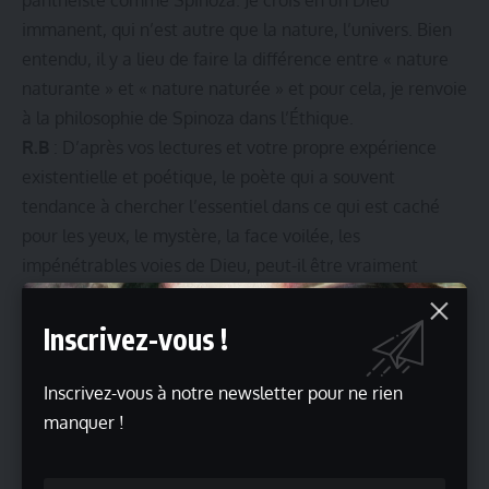
immanent, qui n’est autre que la nature, l’univers. Bien
entendu, il y a lieu de faire la différence entre « nature
naturante » et « nature naturée » et pour cela, je renvoie
à la philosophie de Spinoza dans l’Éthique.
R.B
: D’après vos lectures et votre propre expérience
existentielle et poétique, le poète qui a souvent
tendance à chercher l’essentiel dans ce qui est caché
pour les yeux, le mystère, la face voilée, les
impénétrables voies de Dieu, peut-il être vraiment
athée ?
Arwa Ben Dhia
: Je connais des poètes athées. La
Inscrivez-vous !
spiritualité n’est pas toujours là où on s’attend qu’elle
soit. J’ai des amis athées qui sont bien plus mystiques
Inscrivez-vous à notre newsletter pour ne rien
que ceux qui se targuent d’être croyants. Comme disait
manquer !
Ibn Arabi :
« Ne condamne pas l’incroyant, ne te juge pas supérieur