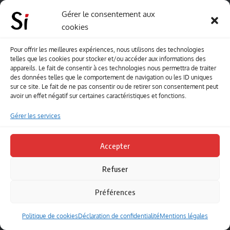
Arwa Ben Dhia avec Patrice Kanozsai, son éditeur
Gérer le consentement aux
français, et Aymen Ben Nasr, membre de l’association Braille
cookies
ayant transcrit le recueil, à Dar Fatma Skanes
R.B
: Vous venez de réaliser une tournée en Tunisie avec
Pour offrir les meilleures expériences, nous utilisons des technologies
votre dernier recueil
Les quatre et une saisons
.
telles que les cookies pour stocker et/ou accéder aux informations des
appareils. Le fait de consentir à ces technologies nous permettra de traiter
Comment était donc la réception que vous ont faite les
des données telles que le comportement de navigation ou les ID uniques
lecteurs et les amis de Tunisie ?
sur ce site. Le fait de ne pas consentir ou de retirer son consentement peut
avoir un effet négatif sur certaines caractéristiques et fonctions.
Arwa Ben Dhia
: C’était superbe et encore mieux que je
ne l’imaginais. J’ai été dans quatre endroits différents : à
Gérer les services
l’Alliance Française de Bizerte, à la foire Livre en Fête de
Hammamet, à la Fnac de Tunis et à Dar Fatma Skanes
Accepter
de Monastir. Dans chacune de ces séances de
Refuser
dédicaces, j’ai été comblée par l’intérêt que
manifestaient les nombreuses personnes venues
Préférences
m’écouter. Évidemment, il y avait des proches et des
amis venus me soutenir et cela m’a énormément
Politique de cookies
Déclaration de confidentialité
Mentions légales
touchée, surtout que c’était une belle occasion de revoir