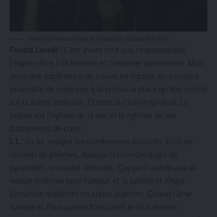
Membre du bureau d’Alger de l’association nationale Beit Echi’r
Fouzia Laradi :
C’est avant tout une responsabilité.
J’espère être à la hauteur et l’assumer pleinement. Mais
aussi une expérience de travail en équipe, en essayant
ensemble de redonner à la poésie la place qu’elle mérite
sur la scène littéraire. Et dans la Cité en général. La
poésie est l’hymne de la vie, et le rythme de ses
battements de cœur.
L.L. :
Tu as, malgré tes nombreuses activités, écris six
recueils de poèmes,
Baqaya Haram
(Vestiges de
pyramide), en arabe littéraire,
Qaçaid li al-hob oua al-
watan
(Poèmes pour l’amour et la patrie) et
Khayt
Errouh
(le diadème) en arabe algérien,
Quand l’âme
survole
et
Faux pas
en français et le tout dernier,