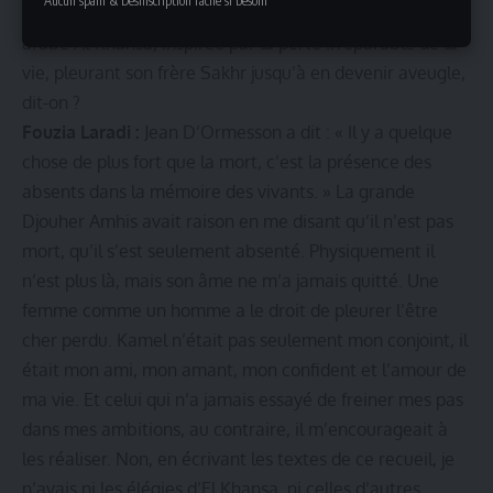
Aucun spam & Désinscription facile si besoin
disparition de Kamel, les élégies de la grande poétesse
arabe Al-Khansa, inspirée par la perte irréparable de la
vie, pleurant son frère Sakhr jusqu’à en devenir aveugle,
dit-on ?
Fouzia Laradi :
Jean D’Ormesson a dit : « Il y a quelque
chose de plus fort que la mort, c’est la présence des
absents dans la mémoire des vivants. » La grande
Djouher Amhis avait raison en me disant qu’il n’est pas
mort, qu’il s’est seulement absenté. Physiquement il
n’est plus là, mais son âme ne m’a jamais quitté. Une
femme comme un homme a le droit de pleurer l’être
cher perdu. Kamel n’était pas seulement mon conjoint, il
était mon ami, mon amant, mon confident et l’amour de
ma vie. Et celui qui n’a jamais essayé de freiner mes pas
dans mes ambitions, au contraire, il m’encourageait à
les réaliser. Non, en écrivant les textes de ce recueil, je
n’avais ni les élégies d’El Khansa, ni celles d’autres