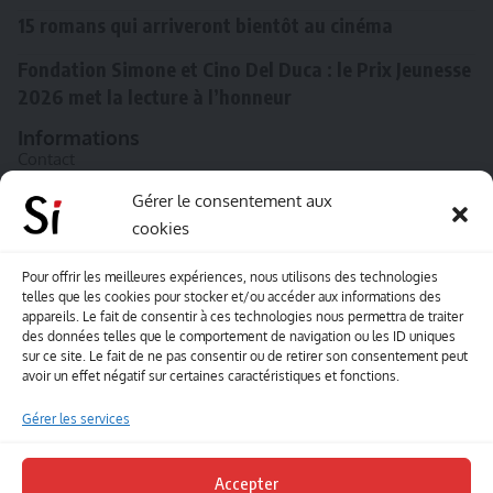
15 romans qui arriveront bientôt au cinéma
Fondation Simone et Cino Del Duca : le Prix Jeunesse
2026 met la lecture à l’honneur
Informations
Contact
A propos de Souffle inédit
Gérer le consentement aux
cookies
L’équipe
Mentions légales
Pour offrir les meilleures expériences, nous utilisons des technologies
telles que les cookies pour stocker et/ou accéder aux informations des
Sitemap
appareils. Le fait de consentir à ces technologies nous permettra de traiter
des données telles que le comportement de navigation ou les ID uniques
sur ce site. Le fait de ne pas consentir ou de retirer son consentement peut
Envoyez-nous vos créations artisitiques
avoir un effet négatif sur certaines caractéristiques et fonctions.
Envie que vos votre contenu soit publié sur le site
Gérer les services
Souffle inédit ? Envoyez-nous vos créations !
Accepter