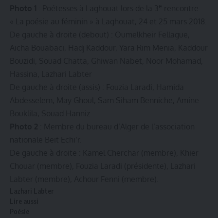
e
Photo 1
: Poétesses à Laghouat lors de la 3
rencontre
« La poésie au féminin » à Laghouat, 24 et 25 mars 2018.
De gauche à droite (debout) : Oumelkheir Fellague,
Aicha Bouabaci, Hadj Kaddour, Yara Rim Menia, Kaddour
Bouzidi, Souad Chatta, Ghiwan Nabet, Noor Mohamad,
Hassina, Lazhari Labter
De gauche à droite (assis) : Fouzia Laradi, Hamida
Abdesselem, May Ghoul, Sam Siham Benniche, Amine
Bouklila, Souad Hanniz.
Photo 2
: Membre du bureau d’Alger de l’association
nationale Beit Echi’r.
De gauche à droite : Kamel Cherchar (membre), Khier
Chouar (membre), Fouzia Laradi (présidente), Lazhari
Labter (membre), Achour Fenni (membre).
Lazhari Labter
Lire aussi
Poésie