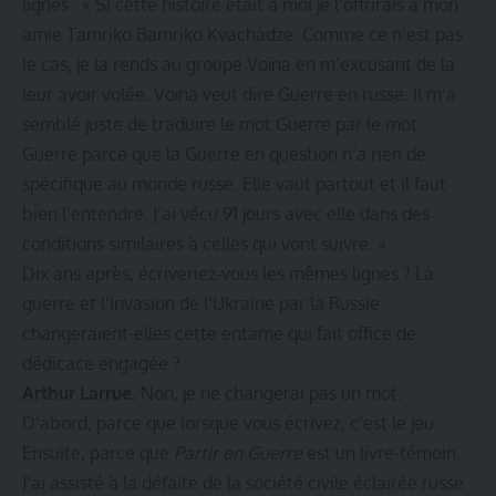
lignes : « Si cette histoire était à moi je l’offrirais à mon
amie Tamriko Bamriko Kvachadze. Comme ce n’est pas
le cas, je la rends au groupe Voïna en m’excusant de la
leur avoir volée. Voïna veut dire Guerre en russe. Il m’a
semblé juste de traduire le mot Guerre par le mot
Guerre parce que la Guerre en question n’a rien de
spécifique au monde russe. Elle vaut partout et il faut
bien l’entendre. J’ai vécu 91 jours avec elle dans des
conditions similaires à celles qui vont suivre. »
Dix ans après, écriveriez-vous les mêmes lignes ? La
guerre et l’invasion de l’Ukraine par la Russie
changeraient-elles cette entame qui fait office de
dédicace engagée ?
Arthur Larrue.
Non, je ne changerai pas un mot.
D’abord, parce que lorsque vous écrivez, c’est le jeu.
Ensuite, parce que
Partir en Guerre
est un livre-témoin.
J’ai assisté à la défaite de la société civile éclairée russe