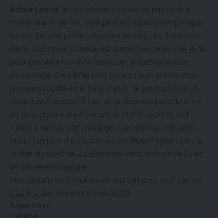
Arthur Larrue.
Je suis romancier pour ne pas avoir à
choisir une seule vie, mais pour les additionner presque
toutes. J’ai une petite collection de vies, oui. Il m’arrive
de ne plus savoir laquelle est la mienne. Celles que je ne
peux pas vivre ni même esquisser, je l’attribue à un
personnage. De même pour les animaux, arbres, mots
que vous voudriez me faire choisir : je pourrais être un
renard pour la ruse et l’art de la dissimulation, du lierre
ou de la glycine pour leur art de l’infiltration, le mot
« idée », soit un mot très léger, très soluble, très libre.
Mon champion d’échecs favori est Rudolf Spielmann, le
maître du sacrifice.
La diagonale
vient d’abord de lui et
de son destin tragique.
Mes romans sont traduits en sept langues, dont l’arabe.
(قطري ألكين, Aseer Al Kotob 2023)
Aymen Hacen
Lire aussi