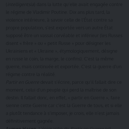
(
intelligentsia
) dans la lutte qu’elle avait engagée contre
le régime de Vladimir Poutine. Dix ans plus tard, la
violence intérieure, à savoir celle de l’État contre sa
propre population, s’est exportée vers un autre État
supposé être un vassal corvéable et inférieur (les Russes
disent « frère » ou « petit Russe » pour désigner les
Ukrainiens et « Ukraine », étymologiquement, désigne
en russe le coin, la marge, le confins). C’est la même
guerre, mais continuée et exportée. C’est la guerre d’un
régime contre la réalité.
Partir en Guerre
devait s’écrire, parce qu’il fallait dire ce
moment, celui d’un peuple qui perd la maîtrise de son
destin. Il fallait donc, en effet, « partir en Guerre », faire
sienne cette Guerre car c’est la Guerre de tous, et si elle
a plutôt tendance à s’imposer, je crois, elle n’est jamais
définitivement gagnée.
Aymen Hacen.
L’épigraphe de
Partir en Guerre
est