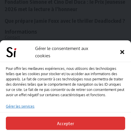
Fondation Simone et Cino Del Duca : le Prix Jeunesse
2026 met la lecture à l’honneur
Que prépare Jamie Foxx avec le thriller Deadlocked ?
Informations
Contact
A propos de Souffle inédit
Gérer le consentement aux
cookies
L’équipe
Mentions légales
Pour offrir les meilleures expériences, nous utilisons des technologies
telles que les cookies pour stocker et/ou accéder aux informations des
Sitemap
appareils. Le fait de consentir à ces technologies nous permettra de traiter
des données telles que le comportement de navigation ou les ID uniques
sur ce site. Le fait de ne pas consentir ou de retirer son consentement peut
Envoyez-nous vos créations artisitiques
avoir un effet négatif sur certaines caractéristiques et fonctions.
Envie que vos votre contenu soit publié sur le site
Gérer les services
Souffle inédit ? Envoyez-nous vos créations !
Accepter
Contact