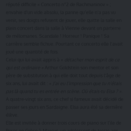
réputé difficile « Concerto n°2 de Rachmaninov » ;
envahie d’un vide absolu, la panne qu’elle n‘a pas vu
venir, ses doigts refusent de jouer, elle quitte la salle en
plein concert dans la salle à Vienne devant un parterre
de mélomanes. Scandale ! Horreur ! Panique ! Sa
carrière semble fichue. Pourtant ce concerto elle l‘avait
joué une quantité de fois.
Celui qui lui avait appris à «
détacher mon esprit de ce
qui est ordinaire »
Arthur Goldstein son mentor et son
père de substitution à qui elle doit tout depuis l‘âge de
six ans, lui avait dit : «
J’ai eu l‘impression que tu n‘étais
pas là quand tu es entrée en scène. Où étais-tu Elsa ? »
.
A quatre-vingt six ans, ce chef si fameux avait décidé de
passer ses jours en Sardaigne. Elsa aura été sa dernière
élève.
Elle est invitée à donner trois cours de piano sur l’ile de
Poros en Grèce à Marcus, un adolescent de treize ans