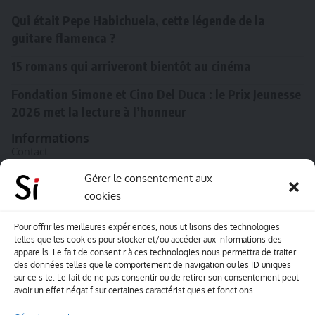
Qui était Pepe Habichuela, cette légende de la
guitare flamenca ?
15 romans qui arriveront bientôt au cinéma
Fondation Simone et Cino Del Duca : le Prix Jeunesse
2026 met la lecture à l’honneur
Informations
Contact
A propos de Souffle inédit
Gérer le consentement aux
cookies
L’équipe
Mentions légales
Pour offrir les meilleures expériences, nous utilisons des technologies
telles que les cookies pour stocker et/ou accéder aux informations des
Sitemap
appareils. Le fait de consentir à ces technologies nous permettra de traiter
des données telles que le comportement de navigation ou les ID uniques
sur ce site. Le fait de ne pas consentir ou de retirer son consentement peut
Envoyez-nous vos créations artisitiques
avoir un effet négatif sur certaines caractéristiques et fonctions.