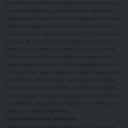
bois dansants (le détail est important) dans un marché
aux puces d’Athènes, au même moment, elle se fait
distancer par une autre cliente au chapeau noir. Instant
suspendu, regards, elle a senti sa présence, «
à onze
heures du matin, elle me transmettait l‘humeur obscure
et douce de minuit
». Elsa reste médusée par cette
femme. Elles se suivront de temps à autres comme si
Elsa avait vu en elle une revenante : «
elle portait un
imperméable ceinturé vert, il était identique au mien
sauf que le sien avait trois boutons dorés cousus sur les
manchettes ». Elles ont à peu de chose près le même
âge. Elsa a l‘impression qu’elle «
m’avait volé quelque
chose. Quelque chose qui manquerait à mon existence
». Cependant, Elsa garde le chapeau noir oublié par la
cliente, son double improbable.
« Elle était elle moi et j’étais elle »
Elle la suivant au cours du roman, la vie de la pianiste