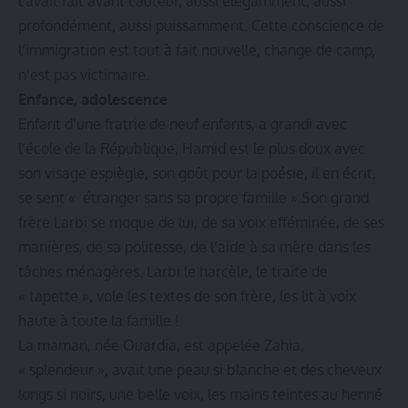
l’avait fait avant l’auteur, aussi élégamment, aussi
profondément, aussi puissamment. Cette conscience de
l‘immigration est tout à fait nouvelle, change de camp,
n’est pas victimaire.
Enfance, adolescence
Enfant d’une fratrie de neuf enfants, a grandi avec
l‘école de la République, Hamid est le plus doux avec
son visage espiègle, son goût pour la poésie, il en écrit,
se sent « étranger sans sa propre famille ».Son grand
frère Larbi se moque de lui, de sa voix efféminée, de ses
manières, de sa politesse, de l’aide à sa mère dans les
tâches ménagères. Larbi le harcèle, le traite de
« tapette », vole les textes de son frère, les lit à voix
haute à toute la famille !
La maman, née Ouardia, est appelée Zahia,
« splendeur », avait une peau si blanche et des cheveux
longs si noirs, une belle voix, les mains teintes au henné