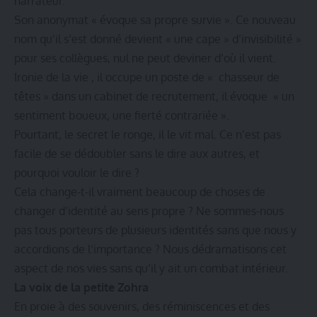
narrateur.
Son anonymat « évoque sa propre survie ». Ce nouveau
nom qu’il s’est donné devient « une cape » d’invisibilité »
pour ses collègues, nul ne peut deviner d’où il vient.
Ironie de la vie , il occupe un poste de « chasseur de
têtes » dans un cabinet de recrutement, il évoque « un
sentiment boueux, une fierté contrariée ».
Pourtant, le secret le ronge, il le vit mal. Ce n’est pas
facile de se dédoubler sans le dire aux autres, et
pourquoi vouloir le dire ?
Cela change-t-il vraiment beaucoup de choses de
changer d’identité au sens propre ? Ne sommes-nous
pas tous porteurs de plusieurs identités sans que nous y
accordions de l‘importance ? Nous dédramatisons cet
aspect de nos vies sans qu‘il y ait un combat intérieur.
La voix de la petite Zohra
En proie à des souvenirs, des réminiscences et des