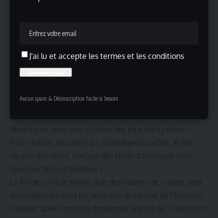
portée par les cheveux par un soldat, pas plus lourde
qu’un melon. Et sa petite peau de pêche encore bébé,
toute douce et lisse. Il se confie à elle et lui donne vie.
C’est d’une rare beauté et même de grandeur d’âme.
J'ai lu et accepte les termes et les conditions
Avec la photo de couverture le lecteur aussi lui donne
vie, elle est réelle.
Au Musée de l’Homme à Paris
Aucun spam & Désinscription facile si besoin
Lisant un article de presse sur la conquête de l’Algérie
avec un illustration de militaires français Lucien de
Montagnac avec une citation des plus effrayantes : «
Pour chasser les idées qui m’assiègent parfois, je fais
couper des têtes, non pas des têtes d’artichaut mais
bien des têtes d’hommes ».
La fin de l’article révèle que des milliers de crânes, sont
emmagasinés dans les sous-sols du musée de l’Homme.
L’auteur après maintes demandes auprès de la direction