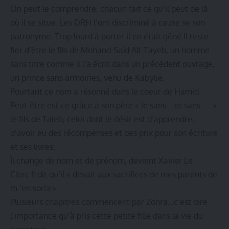
On peut le comprendre, chacun fait ce qu’il peut de là
où il se situe. Les DRH l’ont discriminé à cause se son
patronyme. Trop lourd à porter il en était gêné.Il reste
fier d’être le fils de Mohand-Saïd Aït-Tayeb, un homme
sans titre comme il l’a écrit dans un précédent ouvrage,
un prince sans armoiries, venu de Kabylie.
Pourtant ce nom a résonné dans le coeur de Hamid.
Peut-être est-ce grâce à son père « le sans …et sans .… »
le fils de Taleb, celui dont le désir est d’apprendre,
d’avoir eu des récompenses et des prix pour son écriture
et ses livres.
Ìl change de nom et de prénom, devient Xavier Le
Clerc.Il dit qu’il « devait aux sacrifices de mes parents de
m ‘en sortir».
Plusieurs chapitres commencent par Zohra…c’est dire
l’importance qu’à pris cette petite fille dans la vie du